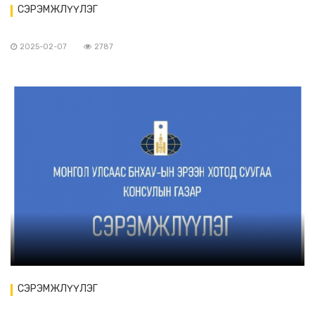
СЭРЭМЖЛҮҮЛЭГ
2025-02-07
2787
СЭРЭМЖЛҮҮЛЭГ