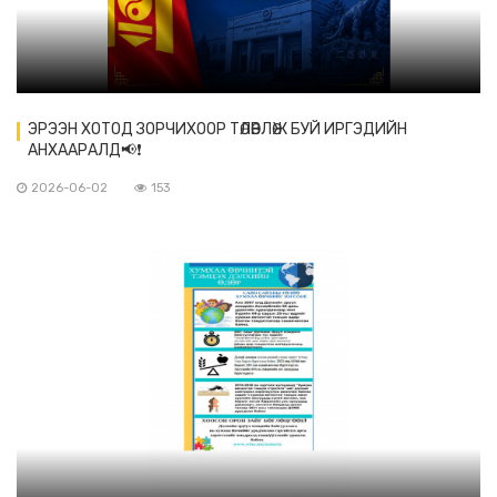
ЭРЭЭН ХОТОД ЗОРЧИХООР ТӨЛӨВЛӨЖ БУЙ ИРГЭДИЙН
АНХААРАЛД📢❗️
2026-06-02
153