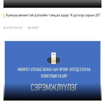
Хумхаа өвчинтэй дэлхийн тэмцэх өдөр "4 дүгээр сарын 25"
2025-04-24
2689