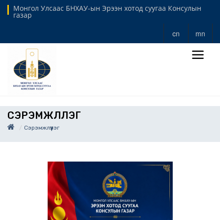
Монгол Улсаас БНХАУ-ын Эрээн хотод суугаа Консулын
газар
cn
mn
СЭРЭМЖЛҮҮЛЭГ
Сэрэмжлүүлэг