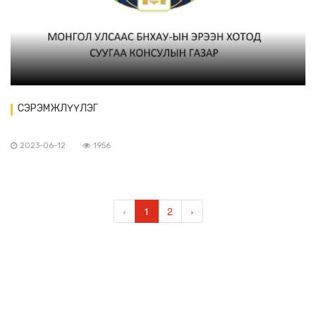
СЭРЭМЖЛҮҮЛЭГ
2023-06-12
1956
‹
1
2
›