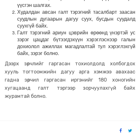
үүсгэн шалгах.
Худалдан авсан галт тэрэгний тасалбарт заасан
суудлын дугаарын дагуу суух, бусдын суудалд
суухгүй байх.
Галт тэрэгний ариун цэврийн өрөөнд үнэртэй ус
зэрэг цацдаг бүтээгдэхүүн хэрэглэснээр галын
дохиолол ажиллах магадлалтай тул хэрэглэхгүй
байх, зэрэг болно.
Дээрх зөрчлийг гаргасан тохиолдолд холбогдох
хууль тогтоомжийн дагуу арга хэмжээ авахаас
гадна зөрчил гаргасан иргэнийг 180 хоногийн
хугацаанд галт тэргээр зорчуулахгүй байх
журамтай болно.