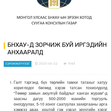
БНХАУ-Д ЗОРЧИЖ БУЙ ИРГЭДИЙН
АНХААРАЛД
2023-06-22
1944
СЭРЭМЖЛҮҮЛЭГ
Галт тэргэнд бүх төрлийн тамхи татахыг хатуу
хориглодог бөгөөд хэрэв татсан тохиолдолд
“Төмөр замын аюулгүй байдлыг хангах журам”-д
заасны дагуу 500-2000 юанийн торгууль
оногдуулах, 5-10 хоног саатуулах захиргааны арга
хэмжээ авах, ноцтой гэж үзвэл эрүүгийн хэрэг