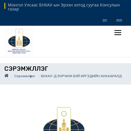
Монгол Улсаас БНХАУ-ын Эрээн хотод суугаа Консулын
газар
cn
mn
СЭРЭМЖЛҮҮЛЭГ
Сэрэмжлүүлэг
БНХАУ-Д ЗОРЧИЖ БУЙ ИРГЭДИЙН АНХААРАЛД