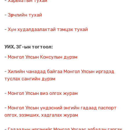
-
Харьяатын тухай
-
Зөрчлийн тухай
-
Хүн худалдаалахтай тэмцэх тухай
УИХ, ЗГ-ын тогтоол:
-
Монгол Улсын Консулын дүрэм
-
Хилийн чанадад байгаа Монгол Улсын иргэдэд
туслах сангийн дүрэм
-
Монгол Улсын виз олгох журам
-
Монгол Улсын үндэсний энгийн гадаад паспорт
олгох, эзэмших, хадгалах журам
-
Гадаадын иргэнийг Монгол Улсаас албадан гаргах