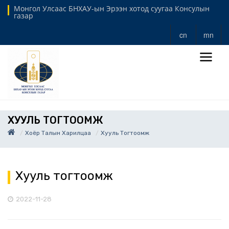
Монгол Улсаас БНХАУ-ын Эрээн хотод суугаа Консулын
газар
cn
mn
ХУУЛЬ ТОГТООМЖ
Хоёр Талын Харилцаа
Хууль Тогтоомж
Хууль тогтоомж
2022-11-28