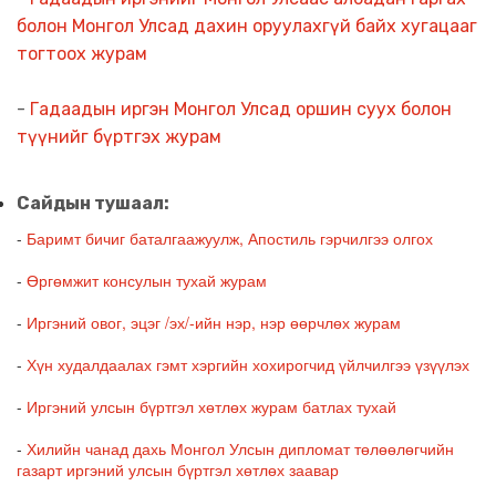
болон Монгол Улсад дахин оруулахгүй байх хугацааг
тогтоох журам
-
Гадаадын иргэн Монгол Улсад оршин суух болон
түүнийг бүртгэх журам
Сайдын тушаал:
-
Баримт бичиг баталгаажуулж, Апостиль гэрчилгээ олгох
-
Өргөмжит консулын тухай журам
-
Иргэний овог, эцэг /эх/-ийн нэр, нэр өөрчлөх журам
-
Хүн худалдаалах гэмт хэргийн хохирогчид үйлчилгээ үзүүлэх
-
Иргэний улсын бүртгэл хөтлөх журам батлах тухай
-
Хилийн чанад дахь Монгол Улсын дипломат төлөөлөгчийн
газарт иргэний улсын бүртгэл хөтлөх заавар