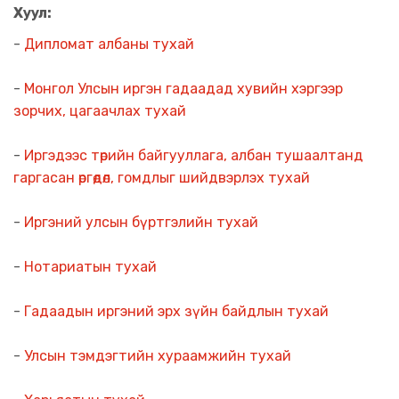
Хуул:
-
Дипломат албаны тухай
-
Монгол Улсын иргэн гадаадад хувийн хэргээр
зорчих, цагаачлах тухай
-
Иргэдээс төрийн байгууллага, албан тушаалтанд
гаргасан өргөдөл, гомдлыг шийдвэрлэх тухай
-
Иргэний улсын бүртгэлийн тухай
-
Нотариатын тухай
-
Гадаадын иргэний эрх зүйн байдлын тухай
-
Улсын тэмдэгтийн хураамжийн тухай