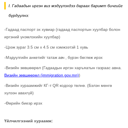
I. Гадаадын иргэн виз мэдүүлэхдээ дараах баримт бичгийг
бүрдүүлнэ:
-Гадаад паспорт эх хувиар (гадаад паспортын хуулбар болон
иргэний үнэмлэхийн хуулбар)
-Цээж зураг 3.5 см x 4.5 см хэмжээтэй 1 хувь
-Мэдүүлгийн анкетийг татаж авч , бүрэн бөглөж ирэх
-Визийн зөвшөөрөл (Гадаадын иргэн харъяатын газраас авна.
Визийн зөвшөөрөл (immigration.gov.mn)
)
-Визийн хураамжийг КГ-т QR кодоор төлнө. (Бэлэн мөнгө
хүлээн авахгүй)
-Өөрийн биеэр ирэх
Үйлчилгээний хураамж: