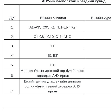
АНУ-ын паспорттай иргэдийн хувьд
Д/д
Визийн ангилал
Визийн хура
1
'A1-A3', 'C9', 'K1', 'E1-E5', 'K2'
2
C1-C8', 'C10',C11', 'J' G
3
'H'
4
'B1-B3'
5
'F1'
Монгол Улсын иргэнтэй гэр бүл болсон
6
гадаадын АНУ иргэн
Визийг шилжүүлэх, визийн ангилал
солих үйлчилгээний хураамж АНУ
7
иргэн