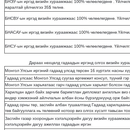
БНЭУ-ын иргэд визийн хураамжаас 100% чөлөөлөгдөнө . Үйлчилгэ
яаралтай үйлчилгээ 35$ төлнө.
БНСВУ-ын иргэд визийн хураамжаас 100% чөлөөлөгдөнө. Үйлчилг
БНАСАУ-ын иргэд визийн хураамжаас 100% чөлөөлөгдөнө.Үйлчил
БНСУ-ын иргэд визийн хураамжаас 100% чөлөөлөгдөнө. Үйлчилгэ
Дараах нөхцөлд гадаадын иргэнд олгох визийн хура
Монгол Улсын иргэний гадаад улсад төрсөн 16 хүртэлх насны хү
Гадаад улсаас Монгол Улсад суугаа өргөмжит консул, түүний гэр
Монгол Улсын харьяатаас гарч гадаад улсын харьяат болсон га
Харилцан адил байх зарчим баримтлан дипломат ангиллын виз о
өндөр хэмжээний айлчлалын албан ёсны бүрэлдэхүүнд орж байг
Гадаад орны төр, засгийн албан тушаалтанд Гадаад харилцааны
төв байгууллага нь төлөөний нотоор виз олгох хүсэлт тавьсан т
Засгийн газар хоорондын хэлэлцээрийн дагуу визийн хураамжаа
хэлэлцээрийн дагуу ажиллах гадаадын иргэн