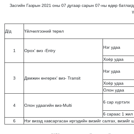
Засгийн Газрын 2021 оны 07 дугаар сарын 07-ны өдөр батлагдс
ү
Д/д
Үйлчилгээний төрөл
Нэг удаа
1
Орох' виз -Entry
Хоёр удаа
Нэг удаа
3
Дамжин өнгөрөх' виз- Transit
Хоёр удаа
Олон удаа
6 сар хүртэлх
4
Олон удаагийн виз-Multi
6 сараас 1 жил
6
Нэг визэд хавсаргасан иргэдийн визийг салгах, визийг