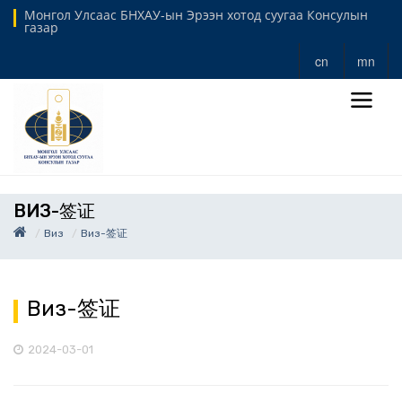
Монгол Улсаас БНХАУ-ын Эрээн хотод суугаа Консулын
газар
cn
mn
ВИЗ-签证
Виз
Виз-签证
Виз-签证
2024-03-01