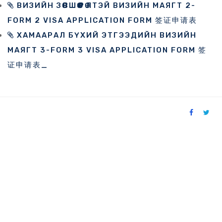
ВИЗИЙН ЗӨВШӨӨРӨЛТЭЙ ВИЗИЙН МАЯГТ 2-
FORM 2 VISA APPLICATION FORM 签证申请表
ХАМААРАЛ БҮХИЙ ЭТГЭЭДИЙН ВИЗИЙН
МАЯГТ 3-FORM 3 VISA APPLICATION FORM 签
证申请表_