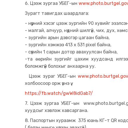
6. Цээж зургаа УБЕГ-ын
www.photo.burtgel.go
Зурагт тавигдах шаардлага:
- нүүрний хэсэг цээж зургийн 90 хувийг эзэлсэ
- малгай, алчуур, нүдний шилгүй, чих, дух, хөмс
- зургийн арын дэвсгэр цагаан байна,
- зургийн хэмжээ 413 х 531 pixel байна,
- сүүлийн 1 сарын дотор авахуулсан байна,
-та өөрийн зургийг цахим хуудсанд илгээ
боломжгүй болохыг анхаарна уу.
Цээж зураг УБЕГ-ын
www.photo.burtgel.go
холбоосоор орж үзнэ үү.
https://fb.watch/gwW8idGab7/
7. Цээж зургаа УБЕГ-ын www.photo.burtgel
хуудсыг хэвлэж хавсаргана.
8. Паспортын хураамж 375 юань КГ-т QR кодо
( бэлэн мөнгө хүлээн авахгүй)