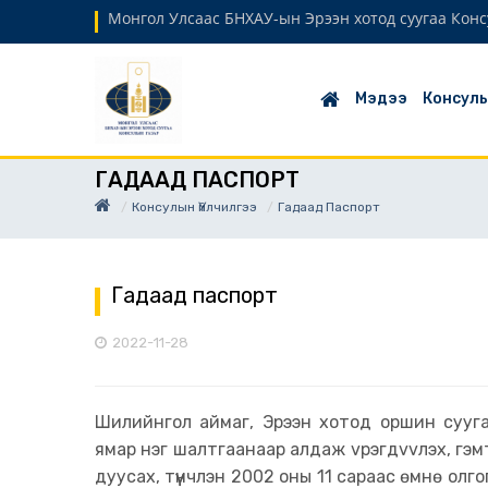
Монгол Улсаас БНХАУ-ын Эрээн хотод суугаа Кон
Мэдээ
Консулы
ГАДААД ПАСПОРТ
Консулын Үйлчилгээ
Гадаад Паспорт
Гадаад паспорт
2022-11-28
Шилийнгол аймаг, Эрээн хотод оршин сууга
ямар нэг шалтгаанаар алдаж vрэгдvvлэх, гэмт
дуусах, түүнчлэн 2002 оны 11 сараас өмнө о