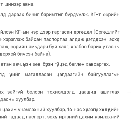
рт шинээр авна.
лд дараах бичиг баримтыг бvрдvvлж, КГ-т өөрийн
ийлсэн КГ-ын нэр дээр гаргасан өргөдөл (Өргөдлийг
хэрэглэж байсан паспортаа алдаж үрэгдүүлсэн, эсхүл
аж, өөрийн амьдарч буй хаяг, холбоо барих утасны
дорхой бичсэн байна),
атан авч, үнэн зөв, бүрэн гүйцэд бөглөн хавсаргах,
олд үүнийг магадласан цагдаагийн байгууллагын
гах зайгvй болсон тохиолдолд цаашид ашиглах
дасны хуулбар,
ахим vнэмлэхний хуулбар, 16 нас хүрээгүй хүүхдүүдийн
ний гадаад паспорт, эсхүл иргэний цахим үнэмлэхний