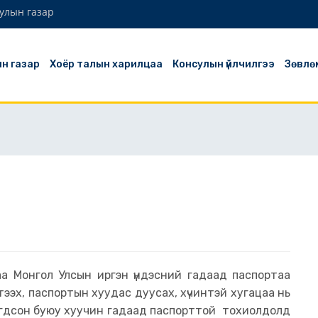
сулын газар
н газар
Хоёр талын харилцаа
Консулын үйлчилгээ
Зөвлө
а Монгол Улсын иргэн үндэсний гадаад паспортаа
ээх, паспортын хуудас дуусах, хүчинтэй хугацаа нь
лгогдсон буюу хуучин гадаад паспорттой тохиолдолд