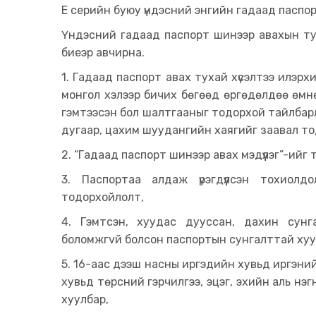
Е серийн буюу үндэсний энгийн гадаад паспо
Үндэсний гадаад паспорт шинээр авахын ту
биеэр авчирна.
1. Гадаад паспорт авах тухай хүсэлтээ илэрх
монгол хэлээр бичих бөгөөд өргөдөлдөө өмнө 
гэмтээсэн бол шалтгааныг тодорхой тайлбарл
дугаар, цахим шуудангийн хаягийг заавал то
2. “Гадаад паспорт шинээр авах мэдүүлэг”-ийг т
3. Паспортаа алдаж үрэгдүүлсэн тохиолд
тодорхойлолт,
4. Гэмтсэн, хуудас дууссан, дахин сун
боломжгvй болсон паспортын сунгалттай хуу
5. 16-аас дээш насны иргэдийн хувьд иргэний ц
хувьд төрсний гэрчилгээ, эцэг, эхийн аль нэг
хуулбар,