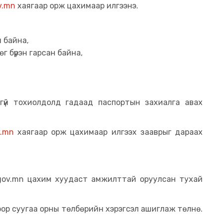
v.mn
хаягаар орж цахимаар илгээнэ.
н байна,
өг бүрэн гарсан байна,
гүй тохиолдолд гадаад паспортын захиалга авах
v.mn
хаягаар орж цахимаар илгээх зааврыг дараах
.gov.mn цахим хуудаст амжилттай оруулсан тухай
ор суугаа орны төлбөрийн хэрэгсэл ашиглаж төлнө.