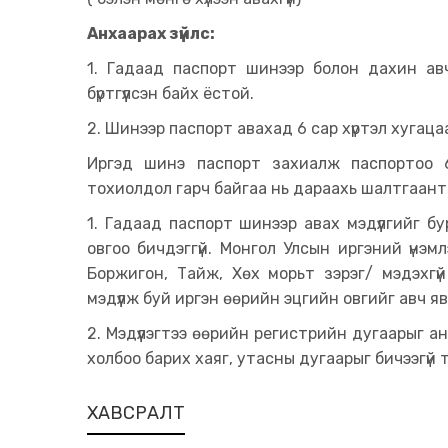
Анхаарах зүйлс:
1. Гадаад паспорт шинээр болон дахин ав
бүртгүүлсэн байх ёстой.
2. Шинээр паспорт авахад 6 сар хүртэл хугац
Иргэд шинэ паспорт захиалж паспортоо 6
тохиолдол гарч байгаа нь дараахь шалтгаант
1. Гадаад паспорт шинээр авах мэдүүлгийг бу
овгоо бичдэггүй. Монгол Улсын иргэний үнэмл
Боржигон, Тайж, Хөх морьт зэрэг/ мэдэхгү
мэдүүлж буй иргэн өөрийн эцгийн овгийг авч я
2. Мэдүүлэгтээ өөрийн регистрийн дугаарыг а
холбоо барих хаяг, утасны дугаарыг бичээгүй 
ХАВСРАЛТ