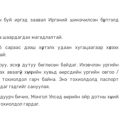
ч буй иргэд заавал Иргэний шинэчилсэн бүртгэлд
аа шаардагдах магадлалтай.
 сараас дээш хүртэлх удаан хугацаагаар хүлээх
ай:
руу, эсхүл дутуу бөглөсөн байдаг. Ихэвчлэн ургийн
эх аваагүй хүмүүсийн хувьд өөрсдийн ургийн овгоо /
й тохиолдол гарч байна. Энэ тохиолдолд паспорт
вдаг гэдгийг сануулая.
ндуурч бичих, Монгол Улсад өөрийн ойр дотны хүний
тохиолдол гардаг.