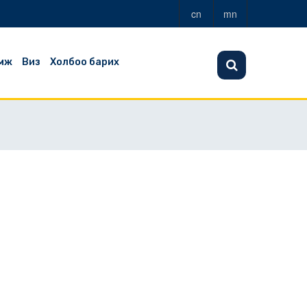
cn
mn
мж
Виз
Холбоо барих