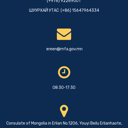
(+976) 92269001
ШУУРХАЙ УТАС (+86) 15647964334
ereen@mfa.gov.mn
08:30-17:30
Consulate of Mongolia in Erlian No.1206, Youyi Beilu Erlianhaote,