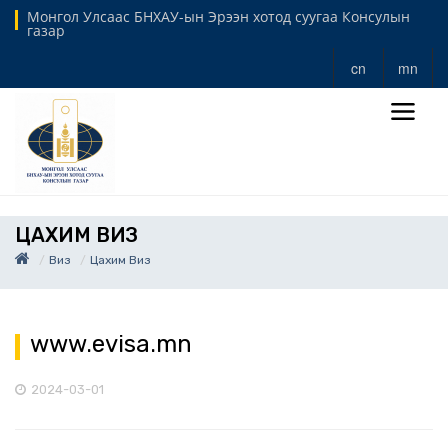
Монгол Улсаас БНХАУ-ын Эрээн хотод суугаа Консулын
газар
cn
mn
ЦАХИМ ВИЗ
Виз
Цахим Виз
www.evisa.mn
2024-03-01