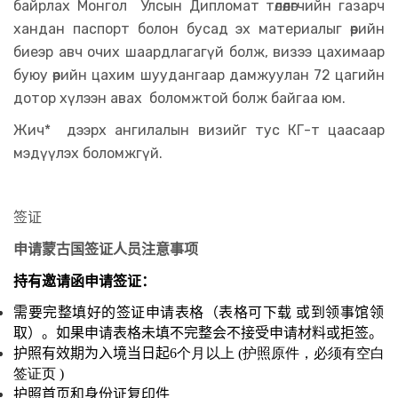
байрлах Монгол Улсын Дипломат төлөөлөгчийн газарч
хандан паспорт болон бусад эх материалыг өөрийн
биеэр авч очих шаардлагагүй болж, визээ цахимаар
буюу өөрийн цахим шуудангаар дамжуулан 72 цагийн
дотор хүлээн авах боломжтой болж байгаа юм.
Жич* дээрх ангилалын визийг тус КГ-т цаасаар
мэдүүлэх боломжгүй.
签证
申请蒙古国签证人员注意事项
持有邀请函申请签证：
需要完整填好的签证申请表格（表格可下载
或到领事馆领
取）。如果申请表格未填不完整会不接受申请材料或拒签。
护照有效期为入境当日起
6个月以上 (护照原件，必须有空白
签证页 )
护照首页和身份证复印件