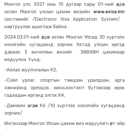
Монгол улс 2021 оны 10 дугаар сары 01-ний өдрөөс
эхлэн Монгол улсын цахим визийн
www.evisa.mn
системийг /Electronic Visa Application System/
нэвтрүүлэн ашиглаж байна.
2024.03.01-ний өдрөөс эхлэн Монгол Улсад 30 хүртэлх
хоногийн хугацаанд зорчих Хятад улсын иргэд
дараах 3 ангиллын визийг ЗӨВХӨН цахимаар
мэдүүлнэ. Үүнд:
-Аялал жуулчлалын К2,
-Соёл урлаг, спортын тэмцээн уралдаан, арга
хэмжээнд орлоцох, кино,контент бүтээхээр ирэх
гадаадын иргэнд олгох К4,
-Дамжин өнгөрөх К6 /10 хүртлэх хоногийн хугацаанд
зорчих/
Ингэснээр Монгол Улсын цахим виз мэдүүлэгч өөрт ойр