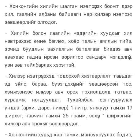
- Хонконгийн хилийн шалган нэвтрүүлэх боомт дээр
хил, гаалийн албаны байцаагч нар хилээр нэвтрэх
зөвшөөрлийг олгодог.
- Хилийн болон гаалийн мэдүүлгийн хуудсыг хил
нэвтрэхээс өмнө бөглөх, хоёр талын аяллын тийз,
зочид буудлын захиалгын баталгааг биедээ авч
явахаас гадна ирсэн зорилгоо сандарч мэгдэлгүй,
үнэн зөв тайлбарлах хэрэгтэй.
- Хилээр нэвтрүүлэхэд тодорхой хязгаарлалт тавьдаг
эд зүйлс, бараа, бүтээгдэхүүнийг зөвшөөрсөн тоо,
хэмжээнээс илүүгээр авч орох тохиолдолд татвар,
хураамж ногдуулдаг. Тухайлбал, согтууруулах
ундаа (архи, дарс, ликёр) 1 литр, янжуур тамхи 19
ширхэг, навчин тамхи 25 грамм, эсхүл 1 ширхэгийг
хилээр авч орохыг зөвшөөрдөг.
- Хонконгийн хувьд хар тамхи, мансууруулах бодис,