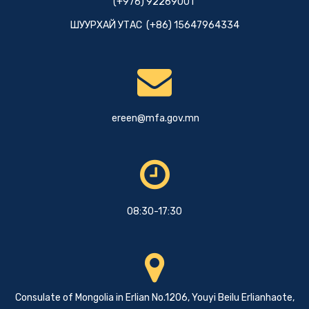
(+976) 92269001
ШУУРХАЙ УТАС (+86) 15647964334
ereen@mfa.gov.mn
08:30-17:30
Consulate of Mongolia in Erlian No.1206, Youyi Beilu Erlianhaote,