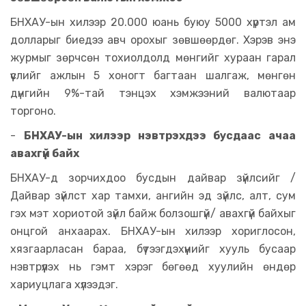
БНХАУ-ын хилээр 20.000 юань буюу 5000 хүртэл ам
долларыг биедээ авч орохыг зөвшөөрдөг. Хэрэв энэ
журмыг зөрчсөн тохиолдолд мөнгийг хураан гарал
үүслийг ажлын 5 хоногт багтаан шалгаж, мөнгөн
дүнгийн 9%-тай тэнцэх хэмжээний валютаар
торгоно.
-
БНХАУ-ын хилээр нэвтрэхдээ бусдаас ачаа
авахгүй байх
БНХАУ-д зорчихдоо бусдын дайвар зүйлсийг /
Дайвар зүйлст хар тамхи, ангийн эд зүйлс, алт, сум
гэх мэт хориотой зүйл байж болзошгүй/ авахгүй байхыг
онцгой анхаарах. БНХАУ-ын хилээр хориглосон,
хязгаарласан бараа, бүтээгдэхүүнийг хууль бусаар
нэвтрүүлэх нь гэмт хэрэг бөгөөд хуулийн өндөр
хариуцлага хүлээдэг.