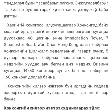
тэмдэглэл бүхий тасалбарыг олгоно. Энэхүү тасалбарыг
Та хилээр буцаж гарах хүртэл хаяж үрэгдүүлэхгүй байх
үүрэгтэй.
- Харин 14 хоногоос илүү хугацаагаар Хонконгод байх
хүсэлтэй иргэд визгүй зорчих зөвшөөрөгдсөн хугацаа
дуусахаас 48 цагийн өмнө Immigration Tower, 7
Gloucester Road, Wan Chai, Hong Kong хаягт байрлах
Хонконгийн Шилжилт хөдөлгөөний газарт очиж, 5
дугаар давхарт байрлах лавлагааны цонхноос
мэдүүлгийн хуудас авч бөглөн виз мэдүүлнэ. Визийн
хугацааг 14-30 хоногоор сунгах бөгөөд төлбөр нь
160 хонконг доллар байна.
- Хонконгийн хилээр нэвтэрч буй иргэдийн гадаад
паспортын хүчинтэй хугацаа доод тал нь 6 сар
байна.
Хонконгийн хилээр нэвтрэхэд анхаарах зүйлс: