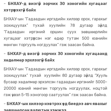
-
БНХАУ-д визгүй зорчих 30 хоногийн хугацааг
хэтрүүлэхгүй байх
БНХАУ-ын “Гадаадын иргэдийн хилээр орох, гарахыг
зохицуулах” тухай хуулийн 78 дугаар зүйлд
“Гадаадын иргэний оршин суух зөвшөөрлийн
хугацааг хэтрүүлсэн нэг өдөр тутам 500 юанийн
мөнгөн торгууль ногдуулах” гэж заасан байна.
-
БНХАУ-д визгүй зорчих 30 хоногийн хугацаанд
хөдөлмөр эрхлэхгүй байх
БНХАУ-ын “Гадаадын иргэдийн хилээр орох, гарахыг
зохицуулах” тухай хуулийн 80 дугаар зүйлд “Хууль
бусаар хөдөлмөр эрхэлсэн гадаадын иргэнийг 5000-
20000 юаний мөнгөн торгууль ногдуулах, ноцтой
гэж үзвэл 5-15 хоногоор саатуулах” гэж заасан байна.
-
БНХАУ-ын хилээр нэвтрэх үед биедээ авч явахыг
зөвшөөрсөн валютын хэмжээ