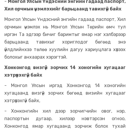
-
Монгол Улсын Үндэсний энгийн гадаад паспорт,
Хил орчмын үнэмлэхийг барьцаанд тавихгүй байх
Монгол Улсын Үндэсний энгийн гадаад паспорт, Хил
орчмын үнэмлэх нь Монгол Улсын Төрийн өмч тул
иргэн Та эдгээр бичиг баримтыг ямар нэг хэлбэрээр
барьцаанд тавихыг хориглодог бөгөөд энэ
үйлдлийнхээ төлөө хуулийн дагуу хариуцлага хүлээх
болохыг анхаарах хэрэгтэй.
Хонконгод визгүй зорчих 14 хоногийн хугацааг
хэтрүүлэхгүй байх
- Монгол Улсын иргэд Хонконгод 14 хоногийн
хугацаанд визгүй зорчих бөгөөд визийн хугацааг
хэтрүүлэхгүй байх,
- Хонконгийн хил дээр зорчигчийн овог, нэр,
паспортын дугаар, хилээр нэвтэрсэн огноо,
Хонконгод ямар хугацаанд зорчиж болох тухай