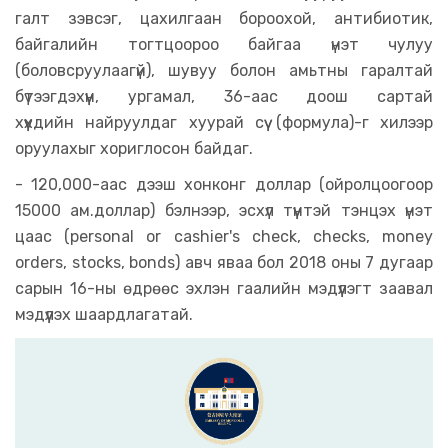
галт зэвсэг, цахилгаан бороохой, антибиотик,
байгалийн тогтцоороо байгаа үнэт чулуу
(боловсруулаагүй), шувуу болон амьтны гаралтай
бүтээгдэхүүн, ургамал, 36-аас доош сартай
хүүхдийн найруулдаг хуурай сүү (формула)-г хилээр
оруулахыг хориглосон байдаг.
- 120,000-аас дээш хонконг доллар (ойролцоогоор
15000 ам.доллар) бэлнээр, эсхүл түүнтэй тэнцэх үнэт
цаас (personal or cashier's check, checks, money
orders, stocks, bonds) авч яваа бол 2018 оны 7 дугаар
сарын 16-ны өдрөөс эхлэн гаалийн мэдүүлэгт заавал
мэдүүлэх шаардлагатай.