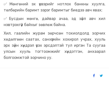
✅Мөнгөний эх үүсвэрийг нотлох банкны хуулга,
төлбөрийн баримт зэрэг баримтыг биедээ авч явах;
✅Бусдын мөнгө, дайвар ачаа, эд зүйл авч хил
нэвтрэхгүй байхыг зөвлөж байна.
Хил, гаалийн журам зөрчсөн тохиолдолд зорчих
хөдөлгөөн саатах, санхүүгийн хохирол учрах, хууль
эрх зүйн хүндрэл үүсэх эрсдэлтэй тул иргэн Та суугаа
улсын хууль тогтоомжийг хүндэтгэн, анхаарал
болгоомжтой зорчино уу.