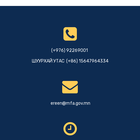
(+976) 92269001
ШУУРХАЙ УТАС (+86) 15647964334
ereen@mfa.gov.mn