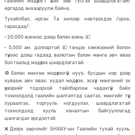
гаалийн мэдүүлэгт үнэн зөв тусгах шаардлагатайг
иргэдэд анхааруулж байна.
Тухайлбал, иргэн Та хилээр нэвтрэхдээ /орох,
гарахдаа/:
• 20,000 юаниас дээш бэлэн юань; 💴
• 5,000 ам. доллартой 💵тэнцэх хэмжээний болон
түүнээс дээш гадаад валютын бэлэн мөнгө авч яваа
бол гаальд мэдүүлэх шаардлагатай.
🚫Бэлэн мөнгөө мэдүүлэхгүй нуух, бусдын нэр дээр
хувааж авч явах, худал мэдүүлэх, эсхүл мөнгөний эх
үүсвэрийг тодорхой тайлбарлаж чадахгүй байх
тохиолдолд гаалийн шалгалтад саатах, мөнгийг түр
хураалгах, торгууль ногдуулах, шаардлагатай
тохиолдолд хууль хяналтын байгууллагад
шалгагдах эрсдэлтэй.
❌Дээрх зөрчлийг БНХАУ-ын Гаалийн тухай хууль,