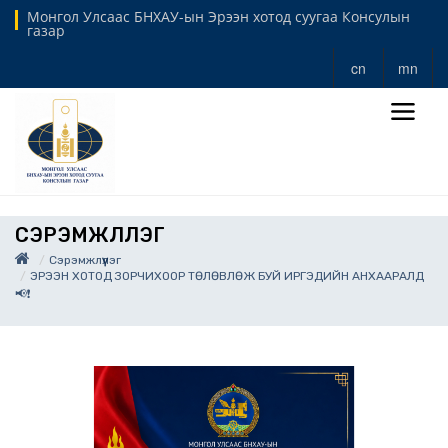
Монгол Улсаас БНХАУ-ын Эрээн хотод суугаа Консулын
газар
cn
mn
СЭРЭМЖЛҮҮЛЭГ
Сэрэмжлүүлэг
ЭРЭЭН ХОТОД ЗОРЧИХООР ТӨЛӨВЛӨЖ БУЙ ИРГЭДИЙН АНХААРАЛД
📢❗️