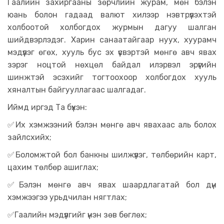
Гаалийн захиргааны зөрчлийн журам, мөн бэлэн
юань болон гадаад валют хилээр нэвтрүүлэхтэй
холбоотой холбогдох журмын дагуу шалган
шийдвэрлэдэг. Харин санаатайгаар нуух, хуурамч
мэдүүлэг өгөх, хууль бус эх үүсвэртэй мөнгө авч явах
зэрэг ноцтой нөхцөл байдал илэрвэл эрүүгийн
шинжтэй эсэхийг тогтоохоор холбогдох хууль
хяналтын байгууллагаас шалгадаг.
Иймд иргэд Та бүхэн:
✅Их хэмжээний бэлэн мөнгө авч явахаас аль болох
зайлсхийх;
✅Боломжтой бол банкны шилжүүлэг, төлбөрийн карт,
цахим төлбөр ашиглах;
✅Бэлэн мөнгө авч явах шаардлагатай бол дүн
хэмжээгээ урьдчилан нягтлах;
✅Гаалийн мэдүүлгийг үнэн зөв бөглөх;