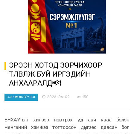
ЭРЭЭН ХОТОД ЗОРЧИХООР
ТӨЛӨВЛӨЖ БУЙ ИРГЭДИЙН
АНХААРАЛД📢❗️
2026-06-02
150
СЭРЭМЖЛҮҮЛЭГ
БНХАУ-ын хилээр нэвтрэх үед авч яваа бэлэн
мөнгөний хэмжээ тогтоосон дүнгээс давсан бол