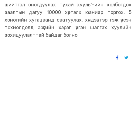
шийтгэл оногдуулах тухай хууль”-ийн холбогдох
заалтын дагуу 10000 хүртэлх юаниар торгох, 5
хоногийн хугацаанд саатуулах, хүндэвтэр гэж үзсэн
тохиолдолд эрүүгийн хэрэг үүсгэн шалгах хуулийн
зохицуулалттай байдаг болно.