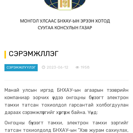
СЭРЭМЖЛҮҮЛЭГ
2023-06-12
1958
СЭРЭМЖЛҮҮЛЭГ
Манай улсын иргэд БНХАУ-ын агаарын тээврийн
компаниар зорчих үедээ онгоцны бүхээгт электрон
тамхи татсан тохиолдол гарсантай холбогдуулан
дараах сэрэмжлүүлгийг хүргүүлж байна. Үүнд:
Онгоцны бүхээгт тамхи, электрон тамхи зэргийг
татсан тохиолдолд БНХАУ-ын “Хэв журам сахиулах,