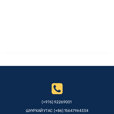
(+976) 92269001
ШУУРХАЙ УТАС (+86) 15647964334