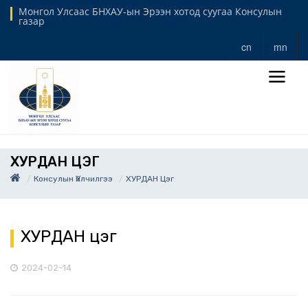
Монгол Улсаас БНХАУ-ын Эрээн хотод суугаа Консулын
газар
cn
mn
ХУРДАН ЦЭГ
Консулын Үйлчилгээ
ХУРДАН Цэг
ХУРДАН цэг
2024-02-14