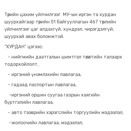
Төрийн цахим үйлчилгээг МУ-ын иргэн та хурдан
шуурхайгаар төрийн 51 байгууллагын 467 төрлийн
үйлчилгээг цаг алдахгүй, хүндрэл, чирэгдэлгүй,
шуурхай авах боломжтой.
“ХУРДАН” цэгээс:
- нийгмийн даатгалын шимтгэл төлөлтийн талаарх
тодорхойлолт,
- иргэний үнэмлэхийн лавлагаа,
- гадаад паспортын лавлагаа,
-иргэний оршин суугаа газрын хаягийн
бүртгэлийн лавлагаа,
- авто тээврийн хэрэгслийн торгуулийн мэдээлэл,
-жолоочийн лавлагаа, мэдээлэл,