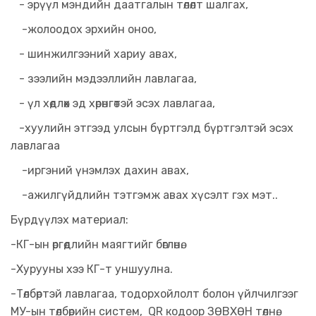
- эрүүл мэндийн даатгалын төлөлт шалгах,
-жолоодох эрхийн оноо,
- шинжилгээний хариу авах,
- зээлийн мэдээллийн лавлагаа,
- үл хөдлөх эд хөрөнгөтэй эсэх лавлагаа,
-хуулийн этгээд улсын бүртгэлд бүртгэлтэй эсэх
лавлагаа
-иргэний үнэмлэх дахин авах,
-ажилгүйдлийн тэтгэмж авах хүсэлт гэх мэт..
Бүрдүүлэх материал:
-КГ-ын өргөдлийн маягтийг бөглөнө.
-Хурууны хээ КГ-т уншуулна.
-Төлбөртэй лавлагаа, тодорхойлолт болон үйлчилгээг
МУ-ын төлбөрийн систем, QR кодоор ЗӨВХӨН төлнө.