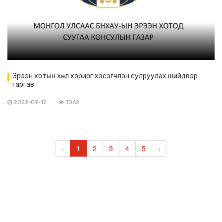
Эрээн хотын хөл хориог хэсэгчлэн сулруулах шийдвэр
гаргав
2022-09-12
1062
‹
1
2
3
4
5
›