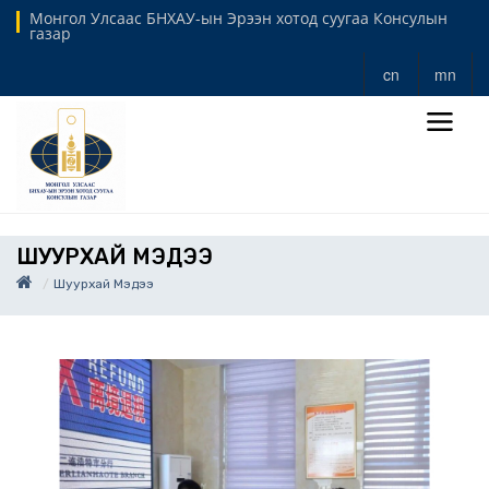
Монгол Улсаас БНХАУ-ын Эрээн хотод суугаа Консулын
газар
cn
mn
ШУУРХАЙ МЭДЭЭ
Шуурхай Мэдээ