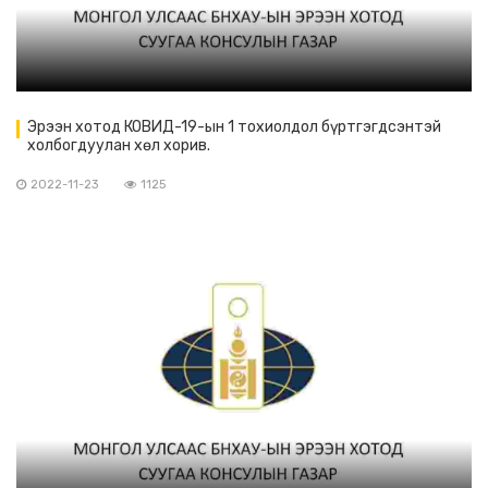
Эрээн хотод КОВИД-19-ын 1 тохиолдол бүртгэгдсэнтэй
холбогдуулан хөл хорив.
2022-11-23
1125