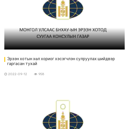
Эрээн хотын хөл хориог хэсэгчлэн сулруулах шийдвэр
гаргасан тухай
2022-09-12
958