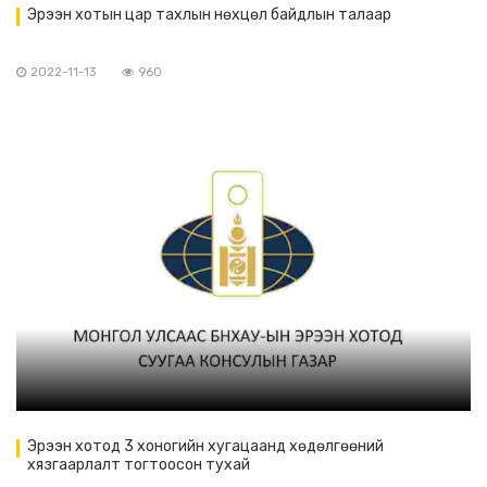
Эрээн хотын цар тахлын нөхцөл байдлын талаар
2022-11-13
960
Эрээн хотод 3 хоногийн хугацаанд хөдөлгөөний
хязгаарлалт тогтоосон тухай