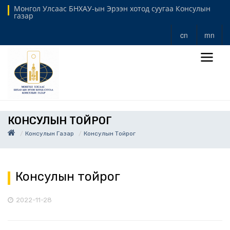
Монгол Улсаас БНХАУ-ын Эрээн хотод суугаа Консулын
газар
cn
mn
КОНСУЛЫН ТОЙРОГ
Консулын Газар
Консулын Тойрог
Консулын тойрог
2022-11-28