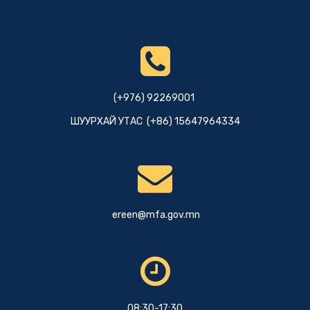
(+976) 92269001
ШУУРХАЙ УТАС (+86) 15647964334
ereen@mfa.gov.mn
08:30-17:30