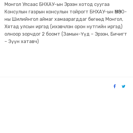
Монгол Улсаас БНХАУ-ын Эрээн хотод суугаа
Консулын газрын консулын тойрогт БНХАУ-ын ӨМӨЗО-
ны Шилийнгол аймаг хамаарагддаг бөгөөд Монгол,
Хятад улсын иргэд (ихэвчлэн орон нутгийн иргэд)
олноор зорчдог 2 боомт (Замын-Үүд – Эрээн, Бичигт
– Зүүн хатавч)