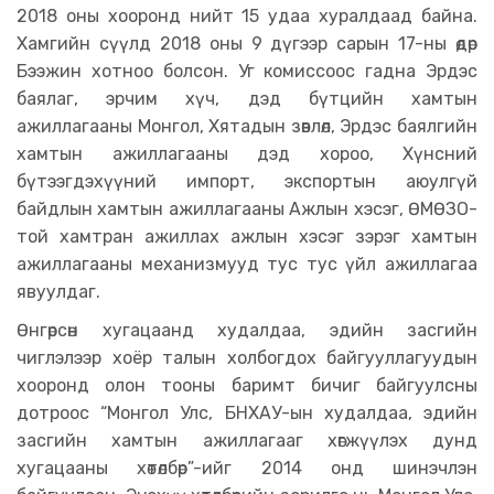
2018 оны хооронд нийт 15 удаа хуралдаад байна.
Хамгийн сүүлд 2018 оны 9 дүгээр сарын 17-ны өдөр
Бээжин хотноо болсон. Уг комиссоос гадна Эрдэс
баялаг, эрчим хүч, дэд бүтцийн хамтын
ажиллагааны Монгол, Хятадын зөвлөл, Эрдэс баялгийн
хамтын ажиллагааны дэд хороо, Хүнсний
бүтээгдэхүүний импорт, экспортын аюулгүй
байдлын хамтын ажиллагааны Ажлын хэсэг, ӨМӨЗО-
той хамтран ажиллах ажлын хэсэг зэрэг хамтын
ажиллагааны механизмууд тус тус үйл ажиллагаа
явуулдаг.
Өнгөрсөн хугацаанд худалдаа, эдийн засгийн
чиглэлээр хоёр талын холбогдох байгууллагуудын
хооронд олон тооны баримт бичиг байгуулсны
дотроос “Монгол Улс, БНХАУ-ын худалдаа, эдийн
засгийн хамтын ажиллагааг хөгжүүлэх дунд
хугацааны хөтөлбөр”-ийг 2014 онд шинэчлэн