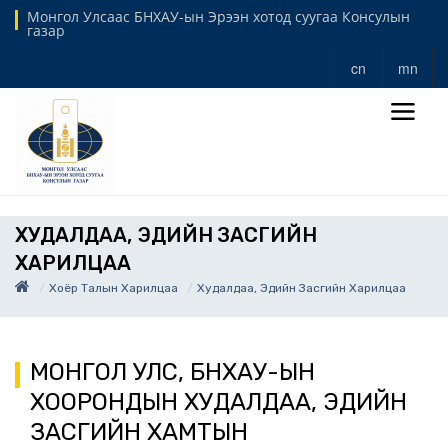
Монгол Улсаас БНХАУ-ын Эрээн хотод суугаа Консулын
газар
cn
mn
ХУДАЛДАА, ЭДИЙН ЗАСГИЙН
ХАРИЛЦАА
Хоёр Талын Харилцаа
Худалдаа, Эдийн Засгийн Харилцаа
МОНГОЛ УЛС, БНХАУ-ЫН
ХООРОНДЫН ХУДАЛДАА, ЭДИЙН
ЗАСГИЙН ХАМТЫН