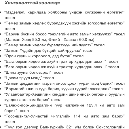
Хөнгөлөлттэй зээлээр:
“Мэдээлэл, харилцаа холбооны үндсэн сүлжээний өргөтгөл”
төсөл
“Төмөр замын хөдлөх бүрэлдэхүүн хэсгийн зогсоолыг өргөтгөх”
төсөл
“Баруун бүсийн босоо тэнхлэгийн авто замыг хөгжүүлэх” төсөл
(Манхан-Ховд 85.3 км, Өлгий - Хашаат 60.0 км)
“Төмөр замын хөдлөх бүрэлдэхүүн нийлүүлэх” төсөл
“Замын-Үүдийн дэд бүтцийг сайжруулах” төсөл
“Орон сууцны хороолол, дэд бүтэц” төсөл
“Бага оврын хөдөө аж ахуйн трактор худалдан авах I” төсөл
“Бага оврын хөдөө аж ахуйн трактор худалдан авах II” төсөл
“Шинэ зууны боловсрол” төсөл
“Цахим эрүүл мэнд” төсөл
“Замын цагдаагийн газрын ойролцоох гүүрэн гарц барих” төсөл
“Яармагийн шинэ гүүр барих, хуучин гүүрийг засварлах” төсөл
“Улаанбаатар-Хөшигийн хөндийн шинэ нисэх онгоцны буудлын
хурдны авто зам барих” төсөл
“Баянхонгор-Байдрагийн гүүр чиглэлийн 129.4 км авто зам
барих” төсөл
“Тосонцэнгэл-Улиастай чиглэлийн 114 км авто зам барих”
төсөл
“Туул гол дээгүүр Баянзүрхийн 321 у/м болон Сонсголонгийн