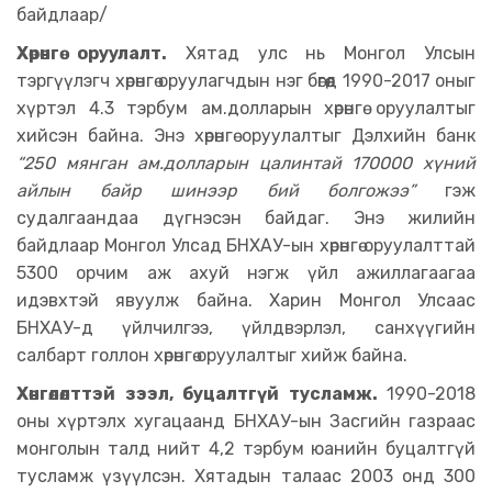
байдлаар/
Хөрөнгө оруулалт.
Хятад улс нь Монгол Улсын
тэргүүлэгч хөрөнгө оруулагчдын нэг бөгөөд 1990-2017 оныг
хүртэл 4.3 тэрбум ам.долларын хөрөнгө оруулалтыг
хийсэн байна. Энэ хөрөнгө оруулалтыг Дэлхийн банк
“250 мянган ам.долларын цалинтай 170000 хүний
айлын байр шинээр бий болгожээ”
гэж
судалгаандаа дүгнэсэн байдаг. Энэ жилийн
байдлаар Монгол Улсад БНХАУ-ын хөрөнгө оруулалттай
5300 орчим аж ахуй нэгж үйл ажиллагаагаа
идэвхтэй явуулж байна. Харин Монгол Улсаас
БНХАУ-д үйлчилгээ, үйлдвэрлэл, санхүүгийн
салбарт голлон хөрөнгө оруулалтыг хийж байна.
Хөнгөлөлттэй зээл, буцалтгүй тусламж.
1990-2018
оны хүртэлх хугацаанд БНХАУ-ын Засгийн газраас
монголын талд нийт 4,2 тэрбум юанийн буцалтгүй
тусламж үзүүлсэн. Хятадын талаас 2003 онд 300