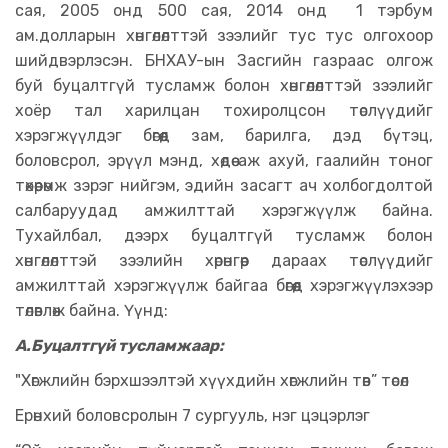
сая, 2005 онд 500 сая, 2014 онд 1 тэрбум
ам.долларын хөнгөлөлттэй зээлийг тус тус олгохоор
шийдвэрлэсэн. БНХАУ-ын Засгийн газраас олгож
буй буцалтгүй тусламж болон хөнгөлөлттэй зээлийг
хоёр тал харилцан тохиролцсон төслүүдийг
хэрэгжүүлдэг бөгөөд зам, барилга, дэд бүтэц,
боловсрол, эрүүл мэнд, хөдөө аж ахуй, гаалийн тоног
төхөөрөмж зэрэг нийгэм, эдийн засагт ач холбогдолтой
салбаруудад амжилттай хэрэгжүүлж байна.
Тухайлбал, дээрх буцалтгүй тусламж болон
хөнгөлөлттэй зээлийн хөрөнгөөр дараах төслүүдийг
амжилттай хэрэгжүүлж байгаа бөгөөд хэрэгжүүлэхээр
төлөвлөж байна. Үүнд:
А.Буцалтгүй тусламжаар:
"Хөгжлийн бэрхшээлтэй хүүхдийн хөгжлийн төв” төсөл
Ерөнхий боловсролын 7 сургууль, нэг цэцэрлэг