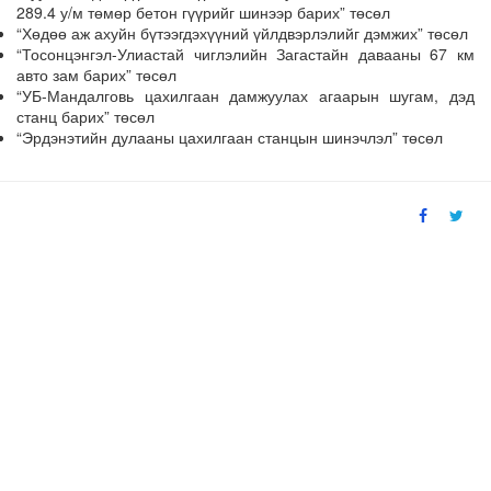
289.4 у/м төмөр бетон гүүрийг шинээр барих” төсөл
“Хөдөө аж ахуйн бүтээгдэхүүний үйлдвэрлэлийг дэмжих” төсөл
“Тосонцэнгэл-Улиастай чиглэлийн Загастайн давааны 67 км
авто зам барих” төсөл
“УБ-Мандалговь цахилгаан дамжуулах агаарын шугам, дэд
станц барих” төсөл
“Эрдэнэтийн дулааны цахилгаан станцын шинэчлэл” төсөл