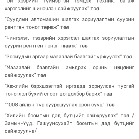
“Ой хээрийн түймэртэй тэмцэх техник, багаж
хэрэгслийг шинэчлэн сайжруулах” төсөл
“Суудлын автомашин шалгах зориулалтын суурин
рентген тоног төхөөрөмж” төсөл
“Чингэлэг, тээврийн хэрэгсэл шалгах зориулалтын
суурин рентген тоног төхөөрөмж” төсөл
“Зориудын аргаар мазаалай баавгайг үржүүлэх” төсөл
“Мазаалай баавгайн амьдрах орчны нөхцөлийг
сайжруулах” төсөл
“Хөгжлийн бэрхшээлтэй иргэдэд зориулсан тусгай
тоноглол бүхий спорт цогцолбор барих” төсөл
“1008 айлын түр суурьшуулах орон сууц” төсөл
“Хилийн боомтын дэд бүтцийг сайжруулах” төсөл /
Замын-Үүд, Гашуунсухайт боомтын дэд бүтцийг
сайжруулна/