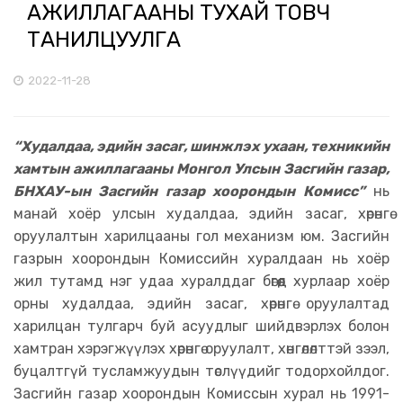
АЖИЛЛАГААНЫ ТУХАЙ ТОВЧ
ТАНИЛЦУУЛГА
2022-11-28
“Худалдаа, эдийн засаг, шинжлэх ухаан, техникийн
хамтын ажиллагааны Монгол Улсын Засгийн газар,
БНХАУ-ын Засгийн газар хоорондын Комисс”
нь
манай хоёр улсын худалдаа, эдийн засаг, хөрөнгө
оруулалтын харилцааны гол механизм юм. Засгийн
газрын хоорондын Комиссийн хуралдаан нь хоёр
жил тутамд нэг удаа хуралддаг бөгөөд хурлаар хоёр
орны худалдаа, эдийн засаг, хөрөнгө оруулалтад
харилцан тулгарч буй асуудлыг шийдвэрлэх болон
хамтран хэрэгжүүлэх хөрөнгө оруулалт, хөнгөлөлттэй зээл,
буцалтгүй тусламжуудын төслүүдийг тодорхойлдог.
Засгийн газар хоорондын Комиссын хурал нь 1991-