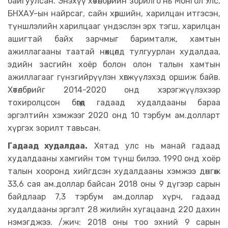
байгуулсан. Энэхүү хөтөлбөрийн зорилго нь Монгол Улс,
БНХАУ-ын найрсаг, сайн хөршийн, харилцан итгэсэн,
түншлэлийн харилцааг үндэслэн эрх тэгш, харилцан
ашигтай байх зарчмыг баримталж, хамтын
ажиллагааны таатай нөхцөлд тулгуурлан худалдаа,
эдийн засгийн хоёр болон олон талын хамтын
ажиллагааг гүнзгийрүүлэн хөгжүүлэхэд оршиж байв.
Хөтөлбөрийг 2014-2020 онд хэрэгжүүлэхээр
тохиролцсон бөгөөд гадаад худалдааны бараа
эргэлтийн хэмжээг 2020 онд 10 тэрбум ам.долларт
хүргэх зорилт тавьсан.
Гадаад худалдаа.
Хятад улс нь манай гадаад
худалдааны хамгийн том түнш билээ. 1990 онд хоёр
талын хооронд хийгдсэн худалдааны хэмжээ дөнгөж
33,6 сая ам.доллар байсан 2018 оны 9 дүгээр сарын
байдлаар 7,3 тэрбум ам.доллар хүрч, гадаад
худалдааны эргэлт 28 жилийн хугацаанд 220 дахин
нэмэгджээ. /жич: 2018 оны тоо эхний 9 сарын