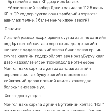
Бүртгэлийн анкет КГ дээр ирж бөглөх
Үйлчилгээний төлбөр Дахин захиалах 112.5 юань
КГ-т QR кодоор суугаа орны төлбөрийн хэрэгсэл
ашиглаж төлнө. ( бэлэн мөнгө хүлээн авахгүй)
Санамж:
Иргэний үнэмлэх дээрх оршин суугаа хаяг нь хамгийн
сүүлд бүртгэлтэй хаягаас өөр тохиолдолд хаягийн
шилжилт хөдөлгөөн хийлгэсэн бичиг эсвэл оршин
суугаа хаягийн тодорхойлолт авч ирнэ үү. Буруу хаяг
дээр мэдээллээ өгсөн тохиолдолд иргэн өөрөө
Монгол дахь харьяа дүүрэгтээ хандаж хаягийн
зөрчлөө арилгах буюу хаягийн шилжилтээ
хийлгэсний дараа иргэний үнэмлэх хэвлэгдэх
болохыг анхаарна уу.
Хэвлэгдэх хугацаа:
Монгол дахь харьяа дүүргийн Бүртгэлийн хэлтэс "НЭГ"
цэгээс өөрийн төрөл төрөгсдөд итгэмжлэл бичиж