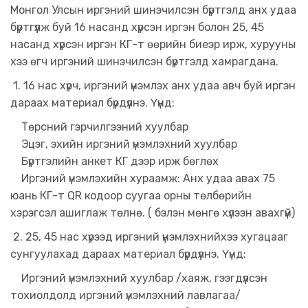
Монгол Улсын иргэний шинэчилсэн бүртгэлд анх удаа
бүртгүүлж буй 16 насанд хүрсэн иргэн болон 25, 45
насанд хүрсэн иргэн КГ-т өөрийн биеэр ирж, хурууны
хээ өгч иргэний шинэчилсэн бүртгэлд хамрагдана.
1. 16 нас хүрч, иргэний үнэмлэх анх удаа авч буй иргэн
дараах материал бүрдүүлнэ. Үүнд:
Төрсний гэрчилгээний хуулбар
Эцэг, эхийн иргэний үнэмлэхний хуулбар
Бүртгэлийн анкет КГ дээр ирж бөглөх
Иргэний үнэмлэхийн хураамж: Анх удаа авах 75
юань КГ-т QR кодоор суугаа орны төлбөрийн
хэрэгсэл ашиглаж төлнө. ( бэлэн мөнгө хүлээн авахгүй)
2. 25, 45 нас хүрээд иргэний үнэмлэхнийхээ хугацааг
сунгуулахад дараах материал бүрдүүлнэ. Үүнд:
Иргэний үнэмлэхний хуулбар /хаяж, гээгдүүлсэн
тохиолдолд иргэний үнэмлэхний лавлагаа/