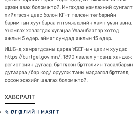
хүлээн авах боломжтой. Ингэхдээ үнэмлэхний сунгалт
хийлгэсэн цаас болон КГ-т төлсөн төлбөрийн
баримтын хуулбараа итгэмжлэлийн хамт үзүүлэн авна.
Үнэмлэх хэвлэгдэх хугацаа Улаанбаатар хотод
ажлын 5 өдөр, аймаг сумдад ажлын 15 өдөр.
ИШБ-д хамрагдсаны дараа УБЕГ-ын цахим хуудас
https://burtgel.gov.mn/, 1890 лавлах утсанд хандаж
регистрийн дугаар, бүртгүүлсэн бүртгэлийн тасалбарын
дугаараа /бар код/ оруулж таны мэдээлэл бүртгэлд
орсон эсэхийг шалгах боломжтой.
ХАВСРАЛТ
ӨРГӨДЛИЙН МАЯГТ