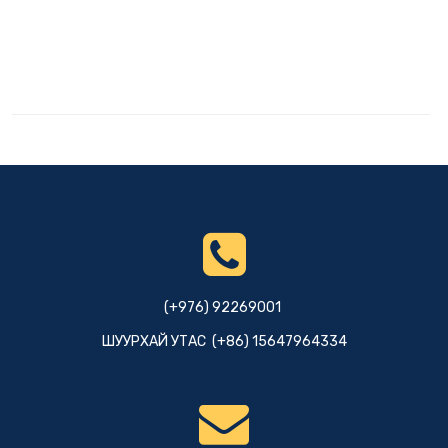
(+976) 92269001
ШУУРХАЙ УТАС (+86) 15647964334