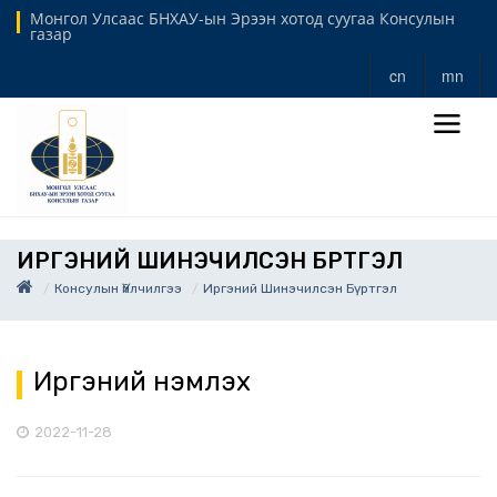
Монгол Улсаас БНХАУ-ын Эрээн хотод суугаа Консулын
газар
cn
mn
ИРГЭНИЙ ШИНЭЧИЛСЭН БҮРТГЭЛ
Консулын Үйлчилгээ
Иргэний Шинэчилсэн Бүртгэл
Иргэний үнэмлэх
2022-11-28