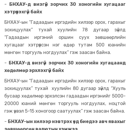
-
БНХАУ-д визгүй зорчих 30 хоногийн хугацааг
хэтрүүлэхгүй байх
БНХАУ-ын “Гадаадын иргэдийн хилээр орох, гарахыг
зохицуулах” тухай хуулийн 78 дугаар зүйлд
“Гадаадын иргэний оршин суух зөвшөөрлийн
хугацааг хэтрүүлсэн нэг өдөр тутам 500 юанийн
мөнгөн торгууль ногдуулах” гэж заасан байна.
-
БНХАУ-д визгүй зорчих 30 хоногийн хугацаанд
хөдөлмөр эрхлэхгүй байх
БНХАУ-ын “Гадаадын иргэдийн хилээр орох, гарахыг
зохицуулах” тухай хуулийн 80 дугаар зүйлд “Хууль
бусаар хөдөлмөр эрхэлсэн гадаадын иргэнийг 5000-
20000 юаний мөнгөн торгууль ногдуулах, ноцтой
гэж үзвэл 5-15 хоногоор саатуулах” гэж заасан байна.
-
БНХАУ-ын хилээр нэвтрэх үед биедээ авч явахыг
зөвшөөрсөн валютын хэмжээ