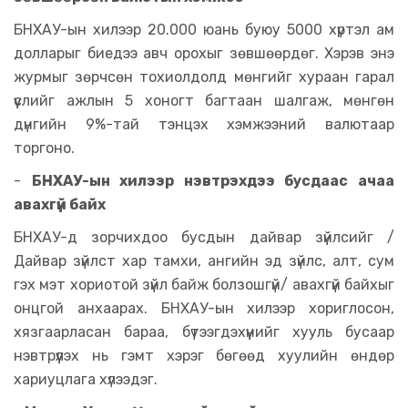
БНХАУ-ын хилээр 20.000 юань буюу 5000 хүртэл ам
долларыг биедээ авч орохыг зөвшөөрдөг. Хэрэв энэ
журмыг зөрчсөн тохиолдолд мөнгийг хураан гарал
үүслийг ажлын 5 хоногт багтаан шалгаж, мөнгөн
дүнгийн 9%-тай тэнцэх хэмжээний валютаар
торгоно.
-
БНХАУ-ын хилээр нэвтрэхдээ бусдаас ачаа
авахгүй байх
БНХАУ-д зорчихдоо бусдын дайвар зүйлсийг /
Дайвар зүйлст хар тамхи, ангийн эд зүйлс, алт, сум
гэх мэт хориотой зүйл байж болзошгүй/ авахгүй байхыг
онцгой анхаарах. БНХАУ-ын хилээр хориглосон,
хязгаарласан бараа, бүтээгдэхүүнийг хууль бусаар
нэвтрүүлэх нь гэмт хэрэг бөгөөд хуулийн өндөр
хариуцлага хүлээдэг.