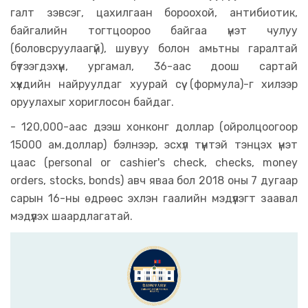
галт зэвсэг, цахилгаан бороохой, антибиотик,
байгалийн тогтцоороо байгаа үнэт чулуу
(боловсруулаагүй), шувуу болон амьтны гаралтай
бүтээгдэхүүн, ургамал, 36-аас доош сартай
хүүхдийн найруулдаг хуурай сүү (формула)-г хилээр
оруулахыг хориглосон байдаг.
- 120,000-аас дээш хонконг доллар (ойролцоогоор
15000 ам.доллар) бэлнээр, эсхүл түүнтэй тэнцэх үнэт
цаас (personal or cashier's check, checks, money
orders, stocks, bonds) авч яваа бол 2018 оны 7 дугаар
сарын 16-ны өдрөөс эхлэн гаалийн мэдүүлэгт заавал
мэдүүлэх шаардлагатай.