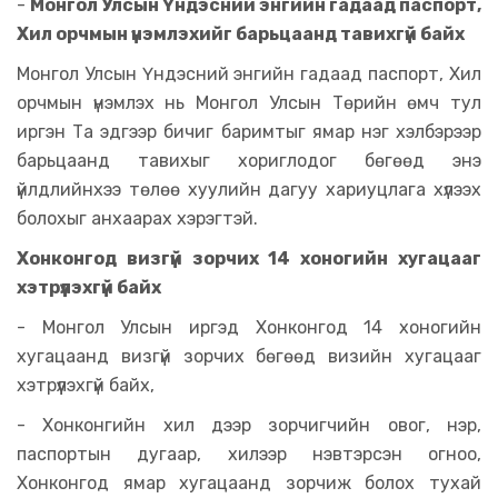
-
Монгол Улсын Үндэсний энгийн гадаад паспорт,
Хил орчмын үнэмлэхийг барьцаанд тавихгүй байх
Монгол Улсын Үндэсний энгийн гадаад паспорт, Хил
орчмын үнэмлэх нь Монгол Улсын Төрийн өмч тул
иргэн Та эдгээр бичиг баримтыг ямар нэг хэлбэрээр
барьцаанд тавихыг хориглодог бөгөөд энэ
үйлдлийнхээ төлөө хуулийн дагуу хариуцлага хүлээх
болохыг анхаарах хэрэгтэй.
Хонконгод визгүй зорчих 14 хоногийн хугацааг
хэтрүүлэхгүй байх
- Монгол Улсын иргэд Хонконгод 14 хоногийн
хугацаанд визгүй зорчих бөгөөд визийн хугацааг
хэтрүүлэхгүй байх,
- Хонконгийн хил дээр зорчигчийн овог, нэр,
паспортын дугаар, хилээр нэвтэрсэн огноо,
Хонконгод ямар хугацаанд зорчиж болох тухай