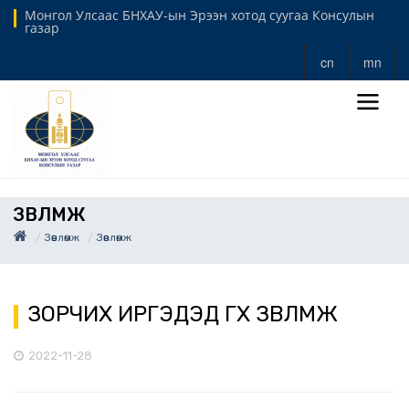
Монгол Улсаас БНХАУ-ын Эрээн хотод суугаа Консулын
газар
cn
mn
ЗӨВЛӨМЖ
Зөвлөмж
Зөвлөмж
ЗОРЧИХ ИРГЭДЭД ӨГӨХ ЗӨВЛӨМЖ
2022-11-28