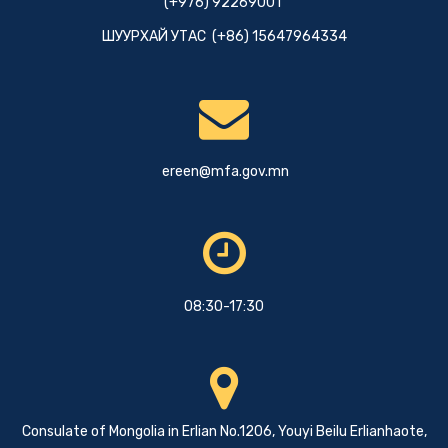
(+976) 92269001
ШУУРХАЙ УТАС (+86) 15647964334
ereen@mfa.gov.mn
08:30-17:30
Consulate of Mongolia in Erlian No.1206, Youyi Beilu Erlianhaote,