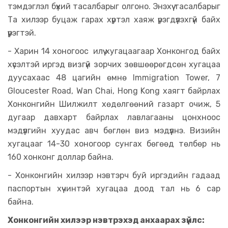
тэмдэглэл бүхий тасалбарыг олгоно. Энэхүү тасалбарыг
Та хилээр буцаж гарах хүртэл хаяж үрэгдүүлэхгүй байх
үүрэгтэй.
- Харин 14 хоногоос илүү хугацаагаар Хонконгод байх
хүсэлтэй иргэд визгүй зорчих зөвшөөрөгдсөн хугацаа
дуусахаас 48 цагийн өмнө Immigration Tower, 7
Gloucester Road, Wan Chai, Hong Kong хаягт байрлах
Хонконгийн Шилжилт хөдөлгөөний газарт очиж, 5
дугаар давхарт байрлах лавлагааны цонхноос
мэдүүлгийн хуудас авч бөглөн виз мэдүүлнэ. Визийн
хугацааг 14-30 хоногоор сунгах бөгөөд төлбөр нь
160 хонконг доллар байна.
- Хонконгийн хилээр нэвтэрч буй иргэдийн гадаад
паспортын хүчинтэй хугацаа доод тал нь 6 сар
байна.
Хонконгийн хилээр нэвтрэхэд анхаарах зүйлс: