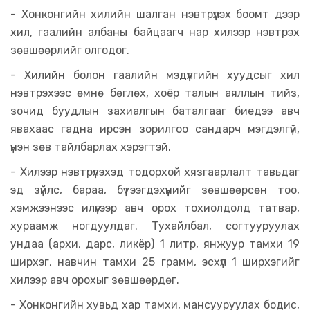
- Хонконгийн хилийн шалган нэвтрүүлэх боомт дээр
хил, гаалийн албаны байцаагч нар хилээр нэвтрэх
зөвшөөрлийг олгодог.
- Хилийн болон гаалийн мэдүүлгийн хуудсыг хил
нэвтрэхээс өмнө бөглөх, хоёр талын аяллын тийз,
зочид буудлын захиалгын баталгааг биедээ авч
явахаас гадна ирсэн зорилгоо сандарч мэгдэлгүй,
үнэн зөв тайлбарлах хэрэгтэй.
- Хилээр нэвтрүүлэхэд тодорхой хязгаарлалт тавьдаг
эд зүйлс, бараа, бүтээгдэхүүнийг зөвшөөрсөн тоо,
хэмжээнээс илүүгээр авч орох тохиолдолд татвар,
хураамж ногдуулдаг. Тухайлбал, согтууруулах
ундаа (архи, дарс, ликёр) 1 литр, янжуур тамхи 19
ширхэг, навчин тамхи 25 грамм, эсхүл 1 ширхэгийг
хилээр авч орохыг зөвшөөрдөг.
- Хонконгийн хувьд хар тамхи, мансууруулах бодис,