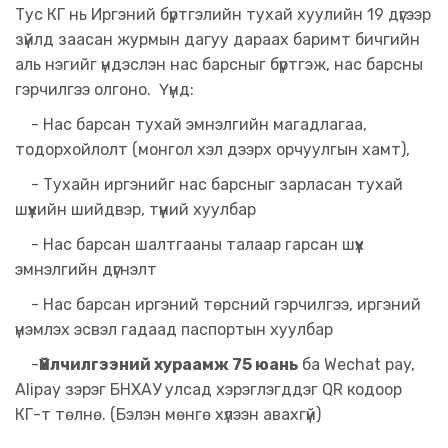
Тус КГ нь Иргэний бүртгэлийн тухай хуулийн 19 дүгээр
зүйлд заасан журмын дагуу дараах баримт бичгийн
аль нэгийг үндэслэн нас барсныг бүртгэж, нас барсны
гэрчилгээ олгоно. Үүнд:
- Нас барсан тухай эмнэлгийн магадлагаа,
тодорхойлолт (монгол хэл дээрх орчуулгын хамт),
- Тухайн иргэнийг нас барсныг зарласан тухай
шүүхийн шийдвэр, түүний хуулбар
- Нас барсан шалтгааны талаар гарсан шүүх
эмнэлгийн дүгнэлт
- Нас барсан иргэний төрсний гэрчилгээ, иргэний
үнэмлэх эсвэл гадаад паспортын хуулбар
-
Үйлчилгээний хураамж 75 юань
ба Wechat pay,
Alipay зэрэг БНХАУ улсад хэрэглэгддэг QR кодоор
КГ-т төлнө. (Бэлэн мөнгө хүлээн авахгүй)