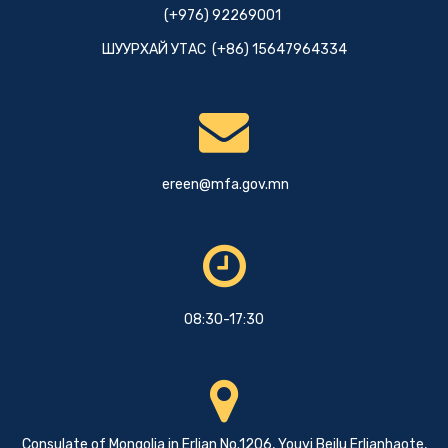
(+976) 92269001
ШУУРХАЙ УТАС (+86) 15647964334
ereen@mfa.gov.mn
08:30-17:30
Consulate of Mongolia in Erlian No.1206, Youyi Beilu Erlianhaote,