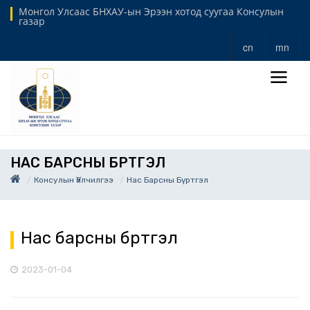
Монгол Улсаас БНХАУ-ын Эрээн хотод суугаа Консулын
газар
cn
mn
НАС БАРСНЫ БҮРТГЭЛ
Консулын Үйлчилгээ
Нас Барсны Бүртгэл
Нас барсны бүртгэл
2023-01-04