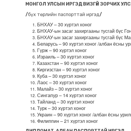
МОНГОЛ УЛСЫН ИРГЭД ВИЗГҮЙ ЗОРЧИХ УЛС, 
/
бүх төрлийн паспорттай иргэд
/
БНХАУ – 30 хүртэл хоног
БНХАУ-ын засаг захиргааны тусгай бүс Гон
БНХАУ-ын засаг захиргааны тусгай бүс Мак
Беларусь – 90 хүртэл хоног /албан ёсны у
Гүрж – 90 хүртэл хоног
Израиль – 30 хүртэл хоног
Казахстан – 90 хүртэл хоног
Киргизстан – 90 хүртэл хоног
Куба – 30 хүртэл хоног
Лаос – 30 хүртэл хоног
Малайз – 30 хүртэл хоног
Сингапур – 14 хүртэл хоног
Тайланд – 30 хүртэл хоног
Турк – 30 хүртэл хоног
Украин – 90 хүртэл хоног /албан ёсны ури
Филиппин – 21 хүртэл хоног
ДИПЛОМАТ, АЛБАН ПАСПОРТТАЙ ИРГЭД