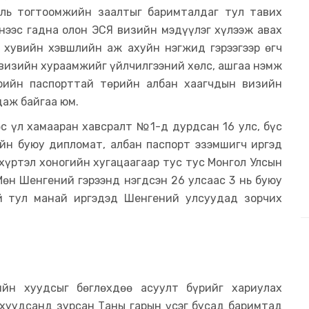
ль тогтоомжийн заалтыг баримталдаг тул тавих
нээс гадна олон ЭСЯ визийн мэдүүлэг хүлээж авах
эх хувийн хэвшлийн аж ахуйн нэгжид гэрээгээр өгч
 визийн хураамжийг үйлчилгээний хөлс, ашгаа нэмж
ерийн паспорттай төрийн албан хаагчдын визийн
даж байгаа юм.
с үл хамааран хавсралт №1-д дурдсан 16 улс, бүс
рийн буюу дипломат, албан паспорт эзэмшигч иргэд
хүртэл хоногийн хугацаагаар тус тус Монгол Улсын
Мөн Шенгений гэрээнд нэгдсэн 26 улсаас 3 нь буюу
й тул манай иргэдэд Шенгений улсуудад зорчих
ийн хуудсыг бөглөхдөө асуулт бүрийг хариулах
 хуудсанд зурсан Таны гарын үсэг бусад баримтад