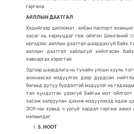
гаргана.
АЯЛЛЫН ДААТГАЛ
Хэдийгээр дипломат, албан паспорт эзэмшиг
засаг нь хариуцдаг гэж ойлгон Шенгений гэ
иргэдээс аяллын даатгал шаардахгүй байх т
аяллын даатгал зайлшгүй хийлгэсэн бай
хавсаргах хэрэгтэй.
Эдгээр шаардлага нь тухайн улсын хууль то
анхнаасаа мэдүүлгээ дээр дурдсан нийтл
бөгөөд дутуу бүрдэлтэй мэдүүлэг нь гадаад
тал хүндэтгэн үзэхгүй байгаа мэт ойлголт
засаж залруулан дахиж мэдүүлэхэд ядаж цаг
ЭСЯ-ны хувьд ч үргүй зардал гаргаж ажил 
нөлөөлдөг.
5. НООТ