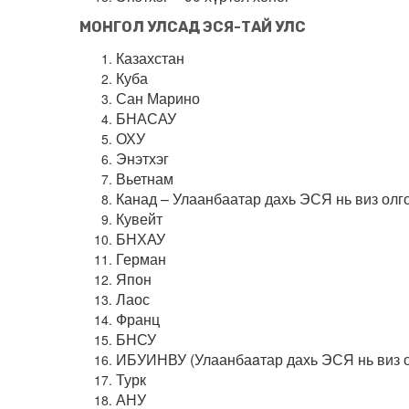
МОНГОЛ УЛСАД ЭСЯ-ТАЙ УЛС
Казахстан
Куба
Сан Марино
БНАСАУ
ОХУ
Энэтхэг
Вьетнам
Канад – Улаанбаатар дахь ЭСЯ нь виз олг
Кувейт
БНХАУ
Герман
Япон
Лаос
Франц
БНСУ
ИБУИНВУ (Улаанбаaтар дахь ЭСЯ нь виз о
Турк
АНУ