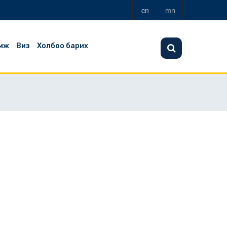
cn
mn
мж
Виз
Холбоо барих