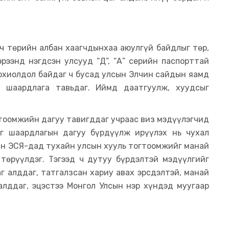
ч төрийн албан хаагчдынхаа аюулгүй байдлыг төр,
рээнд нэгдсэн улсууд “Д”, “А” серийн паспорттай
охиолдол байдаг ч бусад улсын Элчин сайдын яамд
х шаардлага тавьдаг. Иймд даатгуулж, хуудсыг
гтоомжийн дагуу тавигддаг учраас виз мэдүүлэгчид
эг шаардлагын дагуу бүрдүүлж ирүүлэх нь чухал
ын ЭСЯ-дад тухайн улсын хууль тогтоомжийг манай
 төрүүлдэг. Тэгээд ч дутуу бүрдэлтэй мэдүүлгийг
 алддаг, татгалзсан хариу авах эрсдэлтэй, манай
алддаг, эцэстээ Монгол Улсын нэр хүндэд муугаар