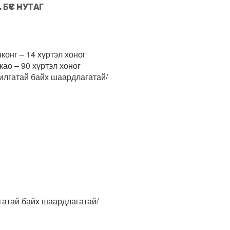
БҮС НУТАГ
конг – 14 хүртэл хоног
ао – 90 хүртэл хоног
рилгатай байх шаардлагатай/
лгатай байх шаардлагатай/