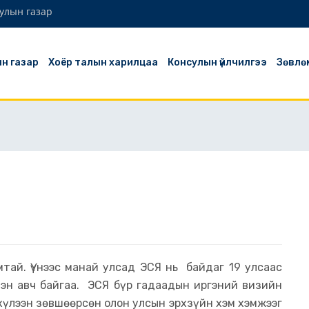
сулын газар
н газар
Хоёр талын харилцаа
Консулын үйлчилгээ
Зөвлө
тай. Үүнээс манай улсад ЭСЯ нь байдаг 19 улсаас
эн авч байгаа. ЭСЯ бүр гадаадын иргэний визийн
 хүлээн зөвшөөрсөн олон улсын эрхзүйн хэм хэмжээг