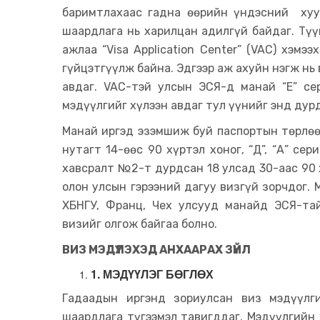
баримтлахаас гадна өөрийн үндэсний хуу
шаардлага нь харилцан адилгүй байдаг. Түү
ажлаа “Visa Application Center” (VAC) хэмэ
гүйцэтгүүлж байна. Эдгээр аж ахуйн нэгж нь
авдаг. VAC-тэй улсын ЭСЯ-д манай “Е” с
мэдүүлгийг хүлээн авдаг тул үүнийг энд дур
Манай иргэд эзэмшиж буй паспортын төрлөө
нутагт 14-өөс 90 хүртэл хоног, “Д”, “А” се
хавсралт №2-т дурдсан 18 улсад 30-аас 90 
олон улсын гэрээний дагуу визгүй зорчдог. 
ХБНГУ, Франц, Чех улсууд манайд ЭСЯ-та
визийг олгож байгаа болно.
ВИЗ МЭДҮҮЛЭХЭД АНХААРАХ ЗҮЙЛ
1. МЭДҮҮЛЭГ БӨГЛӨХ
Гадаадын иргэнд зориулсан виз мэдүүлг
шаардлага түгээмэл тавигддаг. Мэдүүлгийн