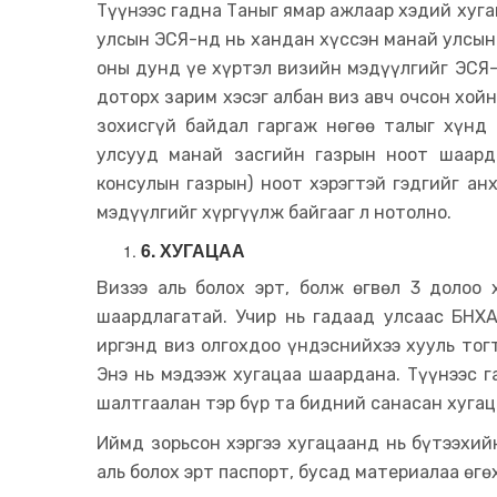
Түүнээс гадна Таныг ямар ажлаар хэдий хуга
улсын ЭСЯ-нд нь хандан хүссэн манай улсын
оны дунд үе хүртэл визийн мэдүүлгийг ЭСЯ-
доторх зарим хэсэг албан виз авч очсон хойн
зохисгүй байдал гаргаж нөгөө талыг хүнд
улсууд манай засгийн газрын ноот шаард
консулын газрын) ноот хэрэгтэй гэдгийг ан
мэдүүлгийг хүргүүлж байгааг л нотолно.
6. ХУГАЦАА
Визээ аль болох эрт, болж өгвөл 3 долоо
шаардлагатай. Учир нь гадаад улсаас БНХ
иргэнд виз олгохдоо үндэснийхээ хууль то
Энэ нь мэдээж хугацаа шаардана. Түүнээс г
шалтгаалан тэр бүр та бидний санасан хугац
Иймд зорьсон хэргээ хугацаанд нь бүтээхи
аль болох эрт паспорт, бусад материалаа өг