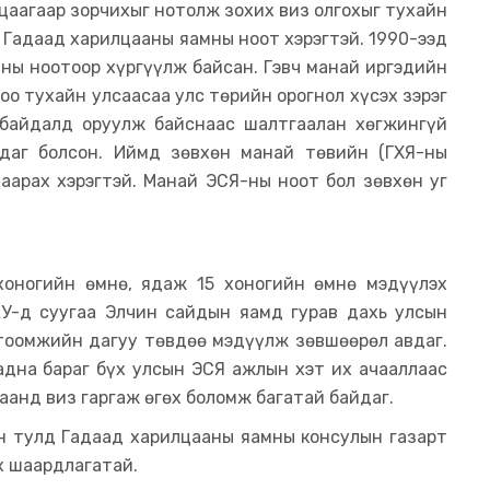
цаагаар зорчихыг нотолж зохих виз олгохыг тухайн
 Гадаад харилцааны яамны ноот хэрэгтэй. 1990-ээд
ны ноотоор хүргүүлж байсан. Гэвч манай иргэдийн
оо тухайн улсаасаа улс төрийн орогнол хүсэх зэрэг
 байдалд оруулж байснаас шалтгаалан хөгжингүй
даг болсон. Иймд зөвхөн манай төвийн (ГХЯ-ны
хаарах хэрэгтэй. Манай ЭСЯ-ны ноот бол зөвхөн уг
 хоногийн өмнө, ядаж 15 хоногийн өмнө мэдүүлэх
АУ-д суугаа Элчин сайдын яамд гурав дахь улсын
гтоомжийн дагуу төвдөө мэдүүлж зөвшөөрөл авдаг.
адна бараг бүх улсын ЭСЯ ажлын хэт их ачааллаас
аанд виз гаргаж өгөх боломж багатай байдаг.
йн тулд Гадаад харилцааны яамны консулын газарт
өх шаардлагатай.