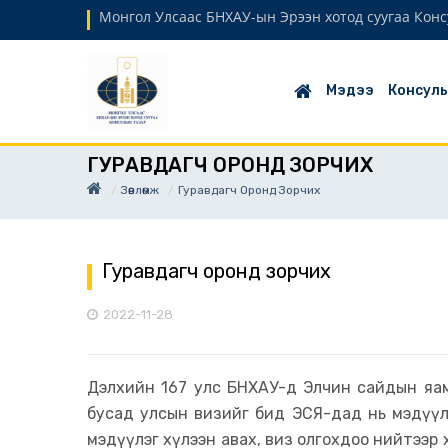
Монгол Улсаас БНХАУ-ын Эрээн хотод суугаа Кон
Мэдээ
Консулы
ГУРАВДАГЧ ОРОНД ЗОРЧИХ
Зөвлөмж
Гуравдагч Оронд Зорчих
Гуравдагч оронд зорчих
2022-11-28
Дэлхийн 167 улс БНХАУ-д Элчин сайдын яам
бусад улсын визийг бид ЭСЯ-дад нь мэдүүл
мэдүүлэг хүлээн авах, виз олгохдоо нийтээр