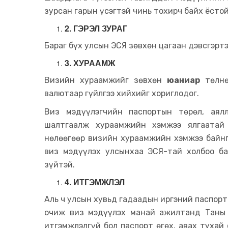
зурсан гарын үсэгтэй чинь тохирч байх ёстой
2. ГЭРЭЛ ЗУРАГ
Бараг бүх улсын ЭСЯ зөвхөн цагаан дэвсгэртэ
3. ХУРААМЖ
Визийн хураамжийг зөвхөн
юаниар
төлнө
валютаар гүйлгээ хийхийг хориглодог.
Виз мэдүүлэгчийн паспортын төрөл, аял
шалтгаалж хураамжийн хэмжээ ялгаатай
нөлөөгөөр визийн хураамжийн хэмжээ байнг
виз мэдүүлэх улсынхаа ЭСЯ-тай холбоо б
зүйтэй.
4. ИТГЭМЖЛЭЛ
Аль ч улсын хувьд гадаадын иргэний паспорт
очиж виз мэдүүлэх манай ажилтанд Таны 
итгэмжлэлгүй бол паспорт өгөх, авах тухай 