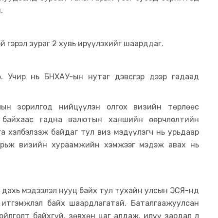
.
й гэрэл зураг 2 хувь ирүүлэхийг шаарддаг.
. Учир нь БНХАУ-ын нутаг дэвсгэр дээр гадаад
лын зорилгод нийцүүлэн олгох визийн төрлөөс
 байхаас гадна валютын ханшийн өөрчлөлтийн
а хэлбэлзэж байдаг тул виз мэдүүлэгч нь урьдаар
арьж визийн хураамжийн хэмжээг мэдэж авах нь
 дахь мэдээлэл нууц байх тул тухайн улсын ЭСЯ-нд
итгэмжлэл байх шаардлагатай. Баталгаажуулсан
ойлголт байхгүй, зөвхөн цаг алдаж, илүү зардал л