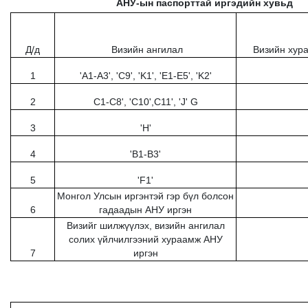
АНУ-ын паспорттай иргэдийн хувьд
Д/д
Визийн ангилал
Визийн хура
1
'A1-A3', 'C9', 'K1', 'E1-E5', 'K2'
2
C1-C8', 'C10',C11', 'J' G
3
'H'
4
'B1-B3'
5
'F1'
Монгол Улсын иргэнтэй гэр бүл болсон
6
гадаадын АНУ иргэн
Визийг шилжүүлэх, визийн ангилал
солих үйлчилгээний хураамж АНУ
7
иргэн