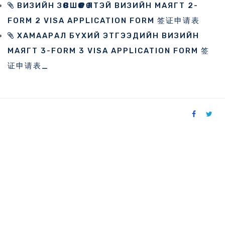
ВИЗИЙН ЗӨВШӨӨРӨЛТЭЙ ВИЗИЙН МАЯГТ 2-
FORM 2 VISA APPLICATION FORM 签证申请表
ХАМААРАЛ БҮХИЙ ЭТГЭЭДИЙН ВИЗИЙН
МАЯГТ 3-FORM 3 VISA APPLICATION FORM 签
证申请表_