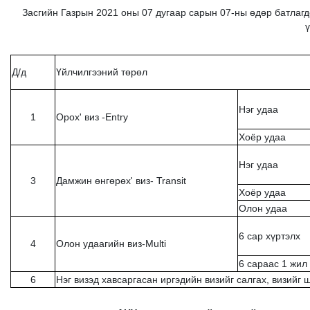
Засгийн Газрын 2021 оны 07 дугаар сарын 07-ны өдөр батлагдс
ү
Д/д
Үйлчилгээний төрөл
Нэг удаа
1
Орох' виз -Entry
Хоёр удаа
Нэг удаа
3
Дамжин өнгөрөх' виз- Transit
Хоёр удаа
Олон удаа
6 сар хүртэлх
4
Олон удаагийн виз-Multi
6 сараас 1 жил
6
Нэг визэд хавсаргасан иргэдийн визийг салгах, визийг