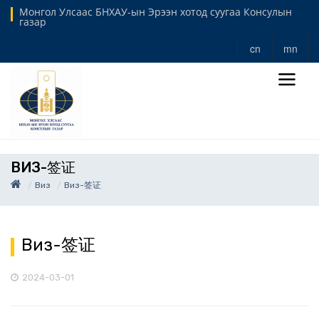
Монгол Улсаас БНХАУ-ын Эрээн хотод суугаа Консулын
газар
cn
mn
ВИЗ-签证
Виз
Виз-签证
Виз-签证
2024-03-01