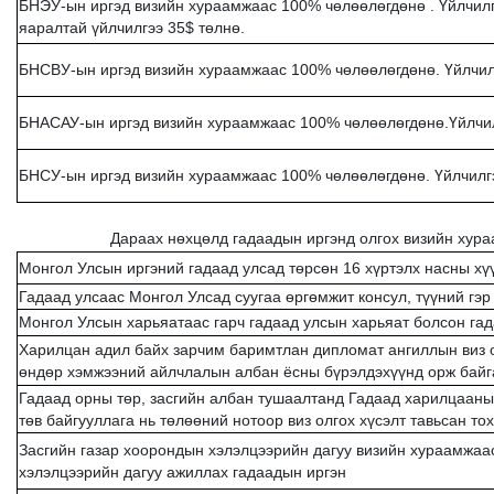
БНЭУ-ын иргэд визийн хураамжаас 100% чөлөөлөгдөнө . Үйлчилгэ
яаралтай үйлчилгээ 35$ төлнө.
БНСВУ-ын иргэд визийн хураамжаас 100% чөлөөлөгдөнө. Үйлчилг
БНАСАУ-ын иргэд визийн хураамжаас 100% чөлөөлөгдөнө.Үйлчил
БНСУ-ын иргэд визийн хураамжаас 100% чөлөөлөгдөнө. Үйлчилгэ
Дараах нөхцөлд гадаадын иргэнд олгох визийн хура
Монгол Улсын иргэний гадаад улсад төрсөн 16 хүртэлх насны хү
Гадаад улсаас Монгол Улсад суугаа өргөмжит консул, түүний гэр
Монгол Улсын харьяатаас гарч гадаад улсын харьяат болсон га
Харилцан адил байх зарчим баримтлан дипломат ангиллын виз о
өндөр хэмжээний айлчлалын албан ёсны бүрэлдэхүүнд орж байг
Гадаад орны төр, засгийн албан тушаалтанд Гадаад харилцааны
төв байгууллага нь төлөөний нотоор виз олгох хүсэлт тавьсан т
Засгийн газар хоорондын хэлэлцээрийн дагуу визийн хураамжаа
хэлэлцээрийн дагуу ажиллах гадаадын иргэн