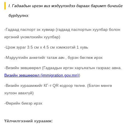
I. Гадаадын иргэн виз мэдүүлэхдээ дараах баримт бичгийг
бүрдүүлнэ:
-Гадаад паспорт эх хувиар (гадаад паспортын хуулбар болон
иргэний үнэмлэхийн хуулбар)
-Цээж зураг 3.5 см x 4.5 см хэмжээтэй 1 хувь
-Мэдүүлгийн анкетийг татаж авч , бүрэн бөглөж ирэх
-Визийн зөвшөөрөл (Гадаадын иргэн харъяатын газраас авна.
Визийн зөвшөөрөл (immigration.gov.mn)
)
-Визийн хураамжийг КГ-т QR кодоор төлнө. (Бэлэн мөнгө
хүлээн авахгүй)
-Өөрийн биеэр ирэх
Үйлчилгээний хураамж: