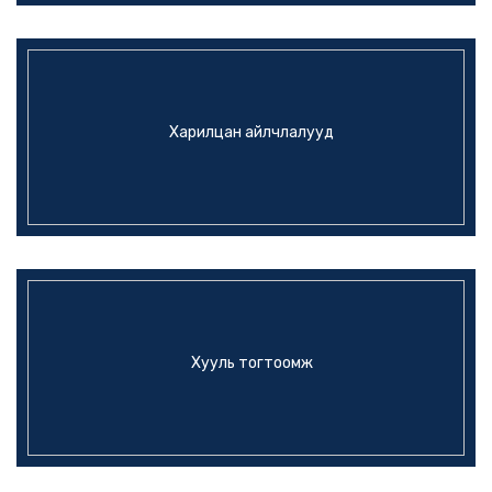
Харилцан айлчлалууд
Хууль тогтоомж