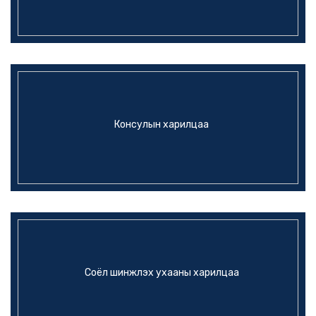
Консулын харилцаа
Соёл шинжлэх ухааны харилцаа