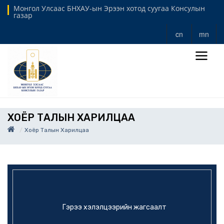
Монгол Улсаас БНХАУ-ын Эрээн хотод суугаа Консулын
газар
cn
mn
ХОЁР ТАЛЫН ХАРИЛЦАА
Хоёр Талын Харилцаа
Гэрээ хэлэлцээрийн жагсаалт