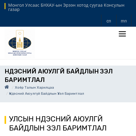
Монгол Улсаас БНХАУ-ын Эрээн хотод суугаа Консулын
газар
cn
mn
ҮНДЭСНИЙ АЮУЛГҮЙ БАЙДЛЫН ҮЗЭЛ
БАРИМТЛАЛ
Хоёр Талын Харилцаа
Үндэсний Аюулгүй Байдлын Үзэл Баримтлал
УЛСЫН ҮНДЭСНИЙ АЮУЛГҮЙ
БАЙДЛЫН ҮЗЭЛ БАРИМТЛАЛ