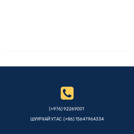
(+976) 92269001
ШУУРХАЙ УТАС (+86) 15647964334