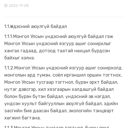
2022-11-28
1.1.Үндэсний аюулгүй байдал
1.1.1.Монгол Улсын үндэсний аюулгүй байдал гэж
Монгол Улсын үндэсний язгуур ашиг сонирхлыг
хангах гадаад, дотоод таатай нөхцөл бүрдсэн
байхыг хэлнэ.
1.1.2.Монгол Улсын үндэсний язгуур ашиг сонирхолд
монголын ард түмэн, соёл иргэншил оршин тогтнох,
Монгол Улсын тусгаар тогтнол, бүрэн эрхт байдал,
нутаг дэвсгэр, хил хязгаарын халдашгүй байдал
болон бүрэн бүтэн байдал, үндэсний эв нэгдэл,
үндсэн хуульт байгууллын аюулгүй байдал, эдийн
засгийн бие даасан байдал, экологийн тэнцвэрт
хөгжил багтана.
1.1.3.Монгол Улсын тусгаар тогтнол, бүрэн эрхт