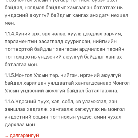
байдал, нэгдмэл байдлыг хамгаалан бататгах нь
үндэсний аюулгүй байдлыг хангах анхдагч нөхцөл
мөн.
1.1.4.Хүний эрх, эрх чөлөө, хууль дээдлэх зарчим,
парламентын засаглалд суурилсан, нийгмийн
тогтвортой байдлыг хангасан ардчилсан төрийн
тогтолцоо нь үндэсний аюулгүй байдлыг хангах
баталгаа мөн.
1.1.5.Монгол Улсын төр, нийгэм, иргэний аюулгүй
байдал харилцан уялдаатай хангагдсанаар Монгол
Улсын үндэсний аюулгүй байдал баталгаажна.
1.1.6.Үндэсний түүх, хэл, соёл, өв уламжлал, зан
заншлаа хадгалж, хамгаалж хөгжүүлэх нь монгол
үндэстний оршин тогтнохын үндэс, амин чухал
дархлаа мөн.
... дэлгэрэнгүй