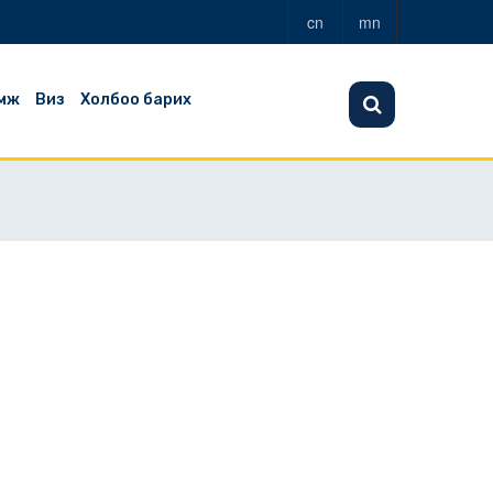
cn
mn
мж
Виз
Холбоо барих