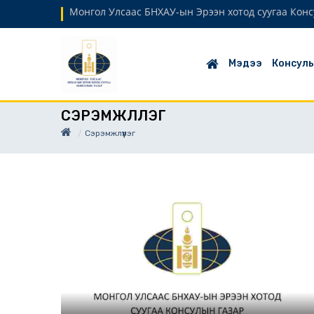
Монгол Улсаас БНХАУ-ын Эрээн хотод суугаа Кон
Мэдээ
Консулы
СЭРЭМЖЛҮҮЛЭГ
Сэрэмжлүүлэг