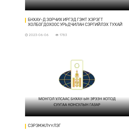
БНХАУ-Д ЗОРЧИХ ИРГЭД ГЭМТ ХЭРЭГТ
ХОЛБОГДОХООС УРЬДЧИЛАН СЭРГИЙЛЭХ ТУХАЙ
ЗӨВЛӨМЖ
2023-06-06
1783
СЭРЭМЖЛҮҮЛЭГ