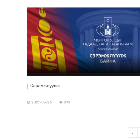
Сэрэмжлүүлэг
2021-05-26
819
‹