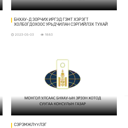
БНХАУ-Д ЗОРЧИХ ИРГЭД ГЭМТ ХЭРЭГТ
ХОЛБОГДОХООС УРЬДЧИЛАН СЭРГИЙЛЭХ ТУХАЙ
ЗӨВЛӨМЖ
2023-05-03
1883
СЭРЭМЖЛҮҮЛЭГ