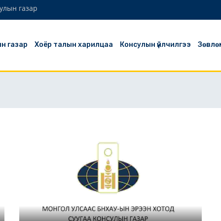
сулын газар
н газар
Хоёр талын харилцаа
Консулын үйлчилгээ
Зөвлө