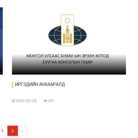
ИРГЭДИЙН АНХААРАЛД
2021-02-05
671
1
2
›